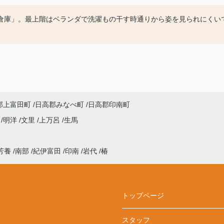
倉庫」。最上階はベランダで洗濯もの干す時通りから姿を見られにくい
郡上富田町
日高郡みなべ町
日高郡印南町
来
明洋
文里
上万呂
生馬
芳養
南部
紀伊富田
印南
岩代
椿
トップページ
スタッフ