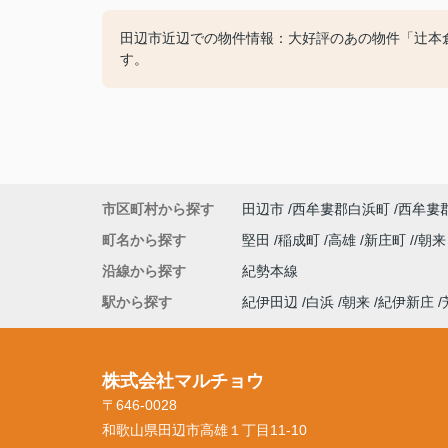
田辺市近辺での物件情報：大好評のあの物件「辻本
す。
市区町村から探す
田辺市
西牟婁郡白浜町
西牟婁
町名から探す
堅田
稲成町
高雄
新庄町
朝
沿線から探す
紀勢本線
駅から探す
紀伊田辺
白浜
朝来
紀伊新庄
株式会社マルチョウ
〒646-0028
和歌山県田辺市高雄１丁目11-10