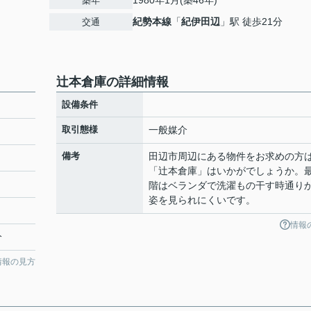
1980年1月(築46年)
築年
紀勢本線
「
紀伊田辺
」駅 徒歩21分
交通
辻本倉庫の詳細情報
設備条件
取引態様
一般媒介
備考
田辺市周辺にある物件をお求めの方
「辻本倉庫」はいかがでしょうか。
階はベランダで洗濯もの干す時通り
姿を見られにくいです。
情報
分
情報の見方