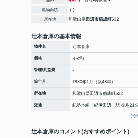
-(-/坪)
管理/共益費
-
価格
-(-)
建物面積
和歌山県
田辺市
稲成町
532
所在地
辻本倉庫の基本情報
物件名
辻本倉庫
価格
-(-/坪)
管理/共益費
-
築年月
1980年1月（築46年）
所在地
和歌山県
田辺市
稲成町
532
交通
紀勢本線
「
紀伊田辺
」駅 徒歩21
辻本倉庫のコメント(おすすめポイント)