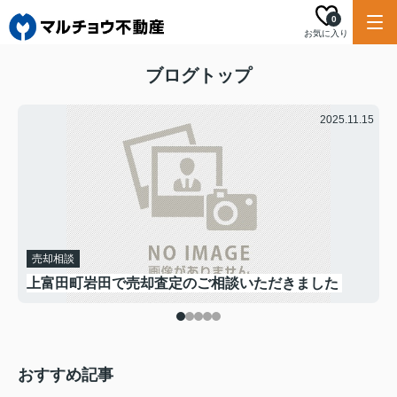
0
お気に入り
ブログトップ
.16
2025.11.15
売却相談
上富田町岩田で売却査定のご相談いただきました
おすすめ記事