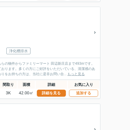
浄化槽排水
らの物件からファミリーマート 田辺新庄店まで493mです。
ております。多くの方にご好評をいただいている、清潔感のあ
をお持ちの方は、当社に是非お問い合...
もっと見る
間取り
面積
詳細
お気に入り
3K
42.00㎡
詳細を見る
追加する