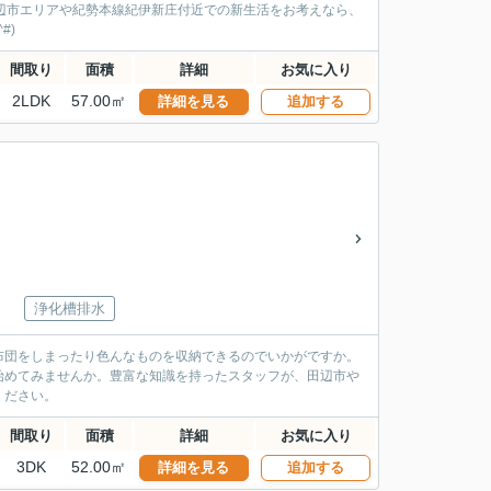
辺市エリアや紀勢本線紀伊新庄付近での新生活をお考えなら、
#)
間取り
面積
詳細
お気に入り
2LDK
57.00㎡
詳細を見る
追加する
浄化槽排水
布団をしまったり色んなものを収納できるのでいかがですか。
始めてみませんか。豊富な知識を持ったスタッフが、田辺市や
ください。
間取り
面積
詳細
お気に入り
3DK
52.00㎡
詳細を見る
追加する