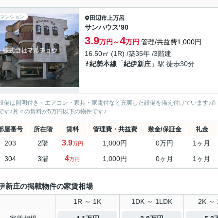
マンション
田辺市
上万呂
サンハウス’90
3.9
4
万円～
万円
管理/共益費1,000円
16.50㎡ (1R) /築35年 /3階建
紀勢本線
「
紀伊新庄
」駅 徒歩30分
設備は照明付き・エアコン・家具・家電付など充実した設備を備え付けています♪
です♪月々の賃料が5万円以下の物件です♪
部屋番号
所在階
賃料
管理費・共益費
敷金/保証金
礼金
3.9
203
2階
1,000円
0万円
1ヶ月
万円
4
304
3階
1,000円
0ヶ月
1ヶ月
万円
伊新庄の掲載物件の家賃相場
1R ～ 1K
1DK ～ 1LDK
2K ～ 