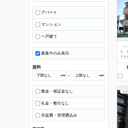
アパート
マンション
一戸建て
「ハ
す。
募集中のみ表示
です
賃料
～
敷金・保証金なし
賃貸
礼金・敷引なし
共益費・管理費込み