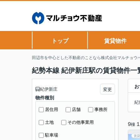
トップ
賃貸物件
田辺市を中心とした不動産のことなら株式会社マルチョウ
紀勢本線 紀伊新庄駅の賃貸物件一
お
紀伊新庄
変更
物件種別
紀
居住用
店舗
事務所
土地
その他事業用
9
1
棟
駐車場
賃貸