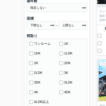
築年数
ヴィ
始め
面積
辺市
～
間取り
ワンルーム
1K
1DK
1LDK
2K
2DK
アパ
2LDK
3K
3DK
3LDK
4K
4DK
4LDK以上
当社