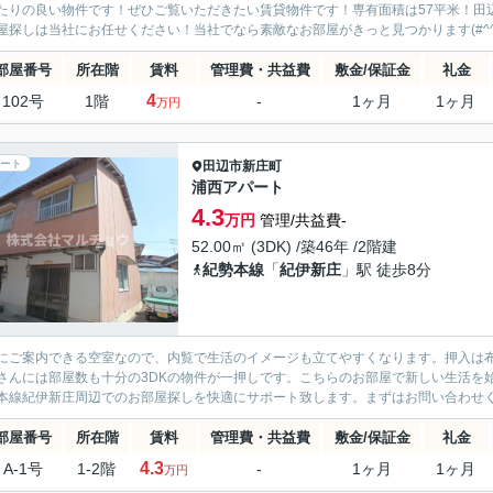
たりの良い物件です！ぜひご覧いただきたい賃貸物件です！専有面積は57平米！田
屋探しは当社にお任せください！当社でなら素敵なお部屋がきっと見つかります(#^^
部屋番号
所在階
賃料
管理費・共益費
敷金/保証金
礼金
4
102号
1階
-
1ヶ月
1ヶ月
万円
ート
田辺市
新庄町
浦西アパート
4.3
万円
管理/共益費-
52.00㎡ (3DK) /築46年 /2階建
紀勢本線
「
紀伊新庄
」駅 徒歩8分
にご案内できる空室なので、内覧で生活のイメージも立てやすくなります。押入は
さんには部屋数も十分の3DKの物件が一押しです。こちらのお部屋で新しい生活を
本線紀伊新庄周辺でのお部屋探しを快適にサポート致します。まずはお問い合わせ
部屋番号
所在階
賃料
管理費・共益費
敷金/保証金
礼金
4.3
A-1号
1-2階
-
1ヶ月
1ヶ月
万円