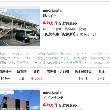
ート
田辺市
新庄町
旭ハイツ
4.5
万円
管理/共益費-
42.00㎡ (3K) /築56年 /2階建
紀勢本線
「
紀伊新庄
」駅 徒歩4分
市エリアでの住まいなら、住み心地も快適な「旭ハイツ」はいかがでしょうか。こち
設備はエアコン・バストイレ別など豊富に揃っており、過ごしやすいお部屋になっ
貸物件です。駐車可能スペースがあるので遠くへの駐車が不要です。住まいにこだわり
部屋番号
所在階
賃料
管理費・共益費
敷金/保証金
礼金
4.5
105号
1階
-
1ヶ月
1ヶ月
万円
マンション
田辺市
新庄町
メゾンサンテ
4.5
万円
管理/共益費-