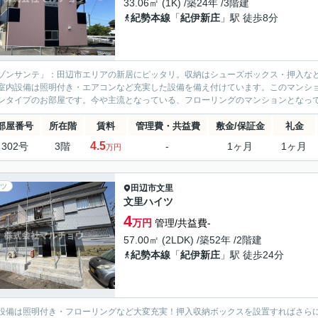
33.06㎡ (1K) /築24年 /3階建
紀勢本線
「
紀伊新庄
」駅 徒歩8分
ゾンサンテ」：田辺市エリアの新居にピッタリ。収納はシューズボックス・押入な
室内設備は照明付き・エアコンなど充実した設備を備え付けています。このマンシ
ンタイプのお部屋です。今や主流となっている、フローリングのマンションとなって
部屋番号
所在階
賃料
管理費・共益費
敷金/保証金
礼金
4.5
302号
3階
-
1ヶ月
1ヶ月
万円
ツ
田辺市
文里
文里ハイツ
4
万円
管理/共益費-
57.00㎡ (2LDK) /築52年 /2階建
紀勢本線
「
紀伊新庄
」駅 徒歩24分
設備は照明付き・フローリングなど大変充実！押入収納ボックスを設置すればさら