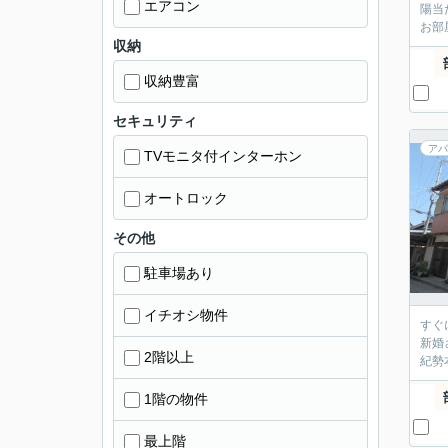
エアコン
陽当
お部
収納
収納豊富
セキュリティ
アパ
TVモニタ付インターホン
オートロック
その他
駐車場あり
イチオシ物件
すぐ
新婚
2階以上
紀勢
1階の物件
最上階