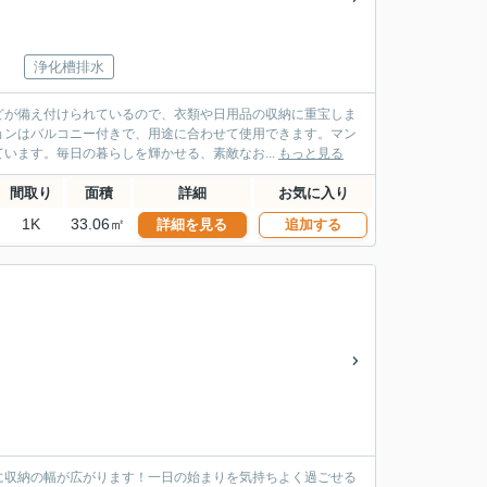
浄化槽排水
どが備え付けられているので、衣類や日用品の収納に重宝しま
ョンはバルコニー付きで、用途に合わせて使用できます。マン
います。毎日の暮らしを輝かせる、素敵なお...
もっと見る
間取り
面積
詳細
お気に入り
1K
33.06㎡
詳細を見る
追加する
に収納の幅が広がります！一日の始まりを気持ちよく過ごせる