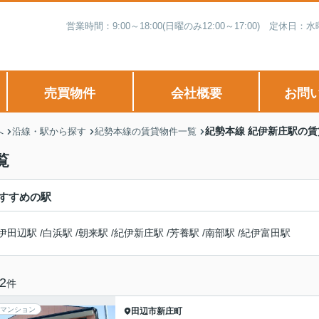
営業時間：9:00～18:00(日曜のみ12:00～17:00) 
売買物件
会社概要
お問
紀勢本線 紀伊新庄駅の
へ
沿線・駅から探す
紀勢本線の賃貸物件一覧
覧
すすめの駅
伊田辺駅
/
白浜駅
/
朝来駅
/
紀伊新庄駅
/
芳養駅
/
南部駅
/
紀伊富田駅
2
件
マンション
田辺市
新庄町