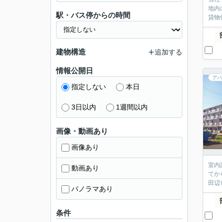
地内
駅・バス停からの時間
貸物
建物構造
追加する
情報公開日
アパ
指定しない
本日
3日以内
1週間以内
画像・動画あり
画像あり
室内
動画あり
てか
田辺
パノラマあり
条件