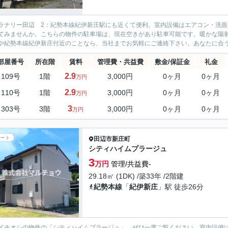
ラナリー田辺 2：紀勢本線紀伊新庄駅にも近くて便利。室内設備はエアコン・洗
てみませんか。こちらの物件の駐車場は、現在空きがあり駐車可能です。暖かな陽
や紀勢本線紀伊新庄付近のことなら、当社までお気軽にご連絡下さい。あなたに合
部屋番号
所在階
賃料
管理費・共益費
敷金/保証金
礼金
2.9
109号
1階
3,000円
0ヶ月
0ヶ月
万円
2.9
110号
1階
3,000円
0ヶ月
0ヶ月
万円
3
303号
3階
3,000円
0ヶ月
0ヶ月
万円
ート
田辺市
新庄町
シティハイムプラージュ
3
万円
管理/共益費-
29.18㎡ (1DK) /築33年 /2階建
紀勢本線
「
紀伊新庄
」駅 徒歩26分
イチオシの物件の「シティハイムプラージュ」。ぜひ一度ご覧ください。室内設備