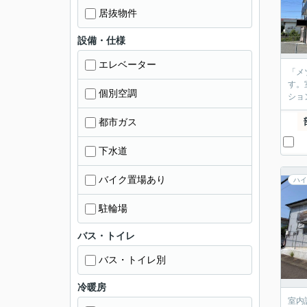
居抜物件
設備・仕様
エレベーター
「メ
す。
個別空調
ショ
都市ガス
下水道
バイク置場あり
ハイ
駐輪場
バス・トイレ
バス・トイレ別
冷暖房
室内