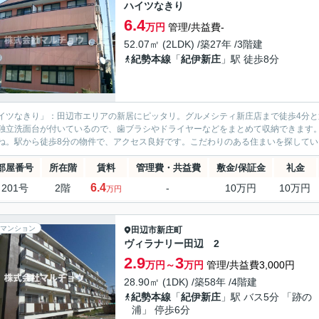
ハイツなきり
6.4
万円
管理/共益費-
52.07㎡ (2LDK) /築27年 /3階建
紀勢本線
「
紀伊新庄
」駅 徒歩8分
イツなきり」：田辺市エリアの新居にピッタリ。グルメシティ新庄店まで徒歩4分
独立洗面台が付いているので、歯ブラシやドライヤーなどをまとめて収納できます
ね。駅から徒歩8分の物件で、アクセス良好です。こだわりのある住まいを探している
部屋番号
所在階
賃料
管理費・共益費
敷金/保証金
礼金
6.4
201号
2階
-
10万円
10万円
万円
マンション
田辺市
新庄町
ヴィラナリー田辺 2
2.9
3
万円～
万円
管理/共益費3,000円
28.90㎡ (1DK) /築58年 /4階建
紀勢本線
「
紀伊新庄
」駅 バス5分 「跡の
浦」 停歩6分