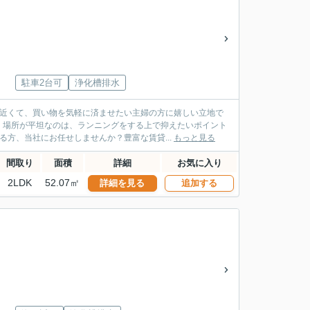
駐車2台可
浄化槽排水
と近くて、買い物を気軽に済ませたい主婦の方に嬉しい立地で
。場所が平坦なのは、ランニングをする上で抑えたいポイント
方、当社にお任せしませんか？豊富な賃貸...
もっと見る
間取り
面積
詳細
お気に入り
2LDK
52.07㎡
詳細を見る
追加する