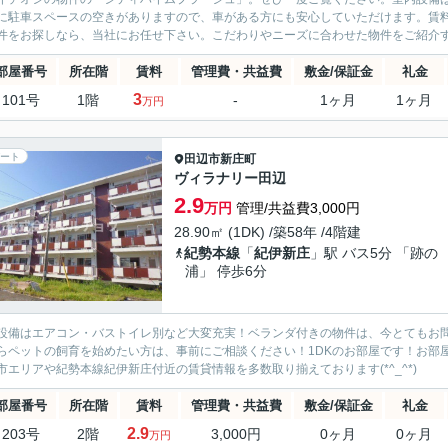
に駐車スペースの空きがありますので、車がある方にも安心していただけます。賃
件をお探しなら、当社にお任せ下さい。こだわりやニーズに合わせた物件をご紹介す
部屋番号
所在階
賃料
管理費・共益費
敷金/保証金
礼金
3
101号
1階
-
1ヶ月
1ヶ月
万円
ート
田辺市
新庄町
ヴィラナリー田辺
2.9
万円
管理/共益費3,000円
28.90㎡ (1DK) /築58年 /4階建
紀勢本線
「
紀伊新庄
」駅 バス5分 「跡の
浦」 停歩6分
設備はエアコン・バストイレ別など大変充実！ベランダ付きの物件は、今とてもお
らペットの飼育を始めたい方は、事前にご相談ください！1DKのお部屋です！お部
市エリアや紀勢本線紀伊新庄付近の賃貸情報を多数取り揃えております(*^_^*)
部屋番号
所在階
賃料
管理費・共益費
敷金/保証金
礼金
2.9
203号
2階
3,000円
0ヶ月
0ヶ月
万円