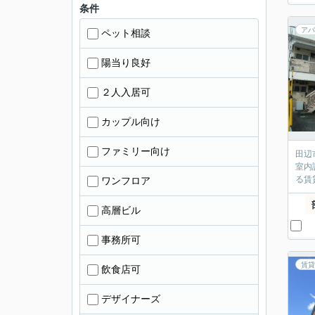
条件
アパ
ペット相談
陽当り良好
２人入居可
カップル向け
ファミリー向け
田辺
室内
る賃
ワンフロア
高層ビル
事務所可
賃貸
飲食店可
デザイナーズ