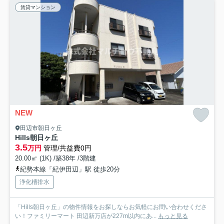
賃貸マンション
NEW
田辺市朝日ヶ丘
Hills朝日ヶ丘
3.5
万円
管理/共益費0円
20.00㎡ (1K) /築38年 /3階建
紀勢本線「紀伊田辺」駅 徒歩20分
浄化槽排水
「Hills朝日ヶ丘」の物件情報をお探しならお気軽にお問い合わせくださ
い！ファミリーマート 田辺新万店が227m以内にあ...
もっと見る