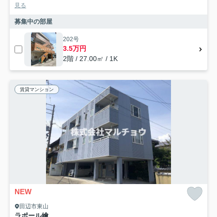
見る
募集中の部屋
202号
3.5万円
2階 / 27.00㎡ / 1K
賃貸マンション
NEW
田辺市東山
ラポール繪