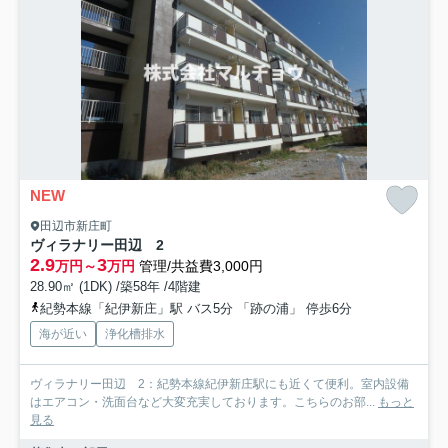
NEW
田辺市新庄町
ヴィラナリー田辺 2
2.9
3
万円～
万円
管理/共益費3,000円
28.90㎡ (1DK) /築58年 /4階建
紀勢本線「紀伊新庄」駅 バス5分 「跡の浦」 停歩6分
海が近い
浄化槽排水
ヴィラナリー田辺 2：紀勢本線紀伊新庄駅にも近くて便利。室内設備
はエアコン・洗面台など大変充実しております。こちらのお部...
もっと
見る