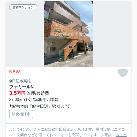
賃貸マンション
NEW
田辺市高雄
ファミールN
3.5
万円
管理/共益費-
27.00㎡ (1K) /築36年 /3階建
紀勢本線「紀伊田辺」駅 徒歩7分
浄化槽排水
歩いて4分のところに紀陽銀行田辺支店があります。室内設備はエアコ
ン・洗面台などが揃っており、とても充実しています。共用設...
もっと