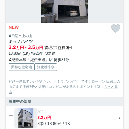
NEW
田辺市上の山
ミラノハイツ
3.2
3.5
万円～
万円
管理/共益費0円
18.80㎡ (1K) /築26年 /3階建
紀勢本線「紀伊田辺」駅 徒歩31分
閑静な住宅地
浄化槽排水
ぜひ一度見ていただきたい、「ミラノハイツ」です！ローソン 田辺上の
山店まで徒歩7分と近場にコンビニがあるのもポイント！室...
もっと見
る
募集中の部屋
302
3.2万円
3階 / 18.80㎡ / 1K