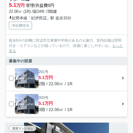
5.1
万円
管理/共益費0円
22.00㎡ (1R) /築24年 /3階建
紀勢本線「紀伊田辺」駅 徒歩15分
浄化槽排水
徒歩8分の距離に田辺市立東陽中学校があるのも魅力。室内設備は照明
付き・エアコンなどが揃っているので、快適に過ごしやすいお...
もっと
見る
募集中の部屋
201号
5.1万円
2階 / 22.00㎡ / 1R
303号
5.1万円
3階 / 22.00㎡ / 1R
賃貸マンション