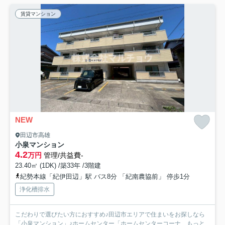
賃貸マンション
NEW
田辺市高雄
小泉マンション
4.2
万円
管理/共益費-
23.40㎡ (1DK) /築33年 /3階建
紀勢本線「紀伊田辺」駅 バス8分 「紀南農協前」 停歩1分
浄化槽排水
こだわりで選びたい方におすすめ♪田辺市エリアで住まいをお探しなら
「小泉マンション」♪ホームセンター「ホームセンターコーナ...
もっと