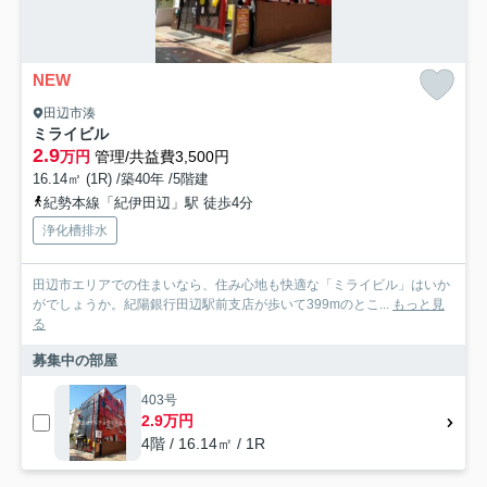
NEW
田辺市湊
ミライビル
2.9
万円
管理/共益費3,500円
16.14㎡ (1R) /築40年 /5階建
紀勢本線「紀伊田辺」駅 徒歩4分
浄化槽排水
田辺市エリアでの住まいなら、住み心地も快適な「ミライビル」はいか
がでしょうか。紀陽銀行田辺駅前支店が歩いて399mのとこ...
もっと見
る
募集中の部屋
403号
2.9万円
4階 / 16.14㎡ / 1R