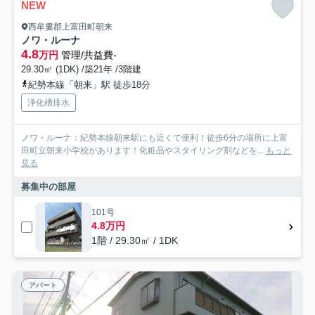
NEW
西牟婁郡上富田町朝来
ノワ・ルーナ
4.8
万円
管理/共益費-
29.30㎡ (1DK) /築21年 /3階建
紀勢本線「朝来」駅 徒歩18分
浄化槽排水
ノワ・ルーナ：紀勢本線朝来駅にも近くて便利！徒歩6分の場所に上富
田町立朝来小学校があります！化粧品やスタイリング剤などを...
もっと
見る
募集中の部屋
101号
4.8万円
1階 / 29.30㎡ / 1DK
アパート