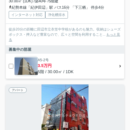
30.00㎡ (1DK) /築40年 /5階建
紀勢本線「紀伊田辺」駅 バス16分 「下三栖」 停歩4分
インターネット対応
浄化槽排水
徒歩20分の距離に田辺市立衣笠中学校があるのも魅力。収納はシューズ
ボックス・押入など豊富なので、広々と空間を利用すること...
もっと見
る
募集中の部屋
A5-2号
3.5万円
5階 / 30.00㎡ / 1DK
アパート