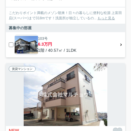
こだわりポイント満載のメゾン朝来！日々の暮らしに便利な松源 上富田
店(スーパー)まで318mです！洗面所が独立しているの...
もっと見る
募集中の部屋
103号
6.3万円
1階 / 40.57㎡ / 1LDK
賃貸マンション
NEW