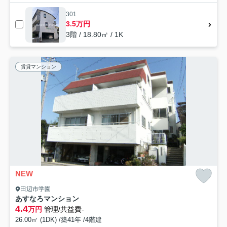
301
3.5万円
3階 / 18.80㎡ / 1K
賃貸マンション
NEW
田辺市学園
あすなろマンション
4.4
万円
管理/共益費-
26.00㎡ (1DK) /築41年 /4階建