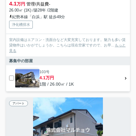
4.1
万円
管理/共益費-
26.00㎡ (1K) /築28年 /2階建
紀勢本線「白浜」駅 徒歩49分
浄化槽排水
室内設備はエアコン・洗面台など大変充実しております。魅力も多い賃
貸物件はいかがでしょうか。こちらは現在空家ですので、お早...
もっと
見る
募集中の部屋
103号
4.1万円
1階 / 26.00㎡ / 1K
アパート