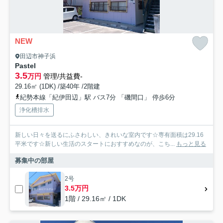
NEW
田辺市神子浜
Pastel
3.5
万円
管理/共益費-
29.16㎡ (1DK) /築40年 /2階建
紀勢本線「紀伊田辺」駅 バス7分 「磯間口」 停歩6分
浄化槽排水
新しい日々を送るにふさわしい、きれいな室内です☆専有面積は29.16
平米です☆新しい生活のスタートにおすすめなのが、こち...
もっと見る
募集中の部屋
2号
3.5万円
1階 / 29.16㎡ / 1DK