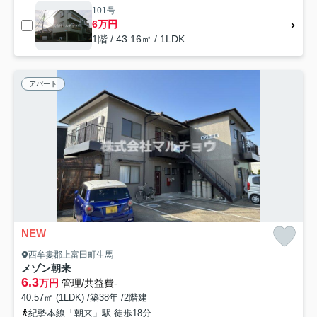
101号
6万円
1階 / 43.16㎡ / 1LDK
アパート
NEW
西牟婁郡上富田町生馬
メゾン朝来
6.3
万円
管理/共益費-
40.57㎡ (1LDK) /築38年 /2階建
紀勢本線「朝来」駅 徒歩18分