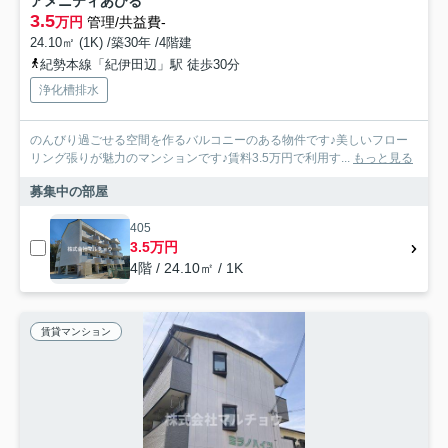
アメニティあひる
3.5
万円
管理/共益費-
24.10㎡ (1K) /築30年 /4階建
紀勢本線「紀伊田辺」駅 徒歩30分
浄化槽排水
のんびり過ごせる空間を作るバルコニーのある物件です♪美しいフロー
リング張りが魅力のマンションです♪賃料3.5万円で利用す...
もっと見る
募集中の部屋
405
3.5万円
4階 / 24.10㎡ / 1K
賃貸マンション