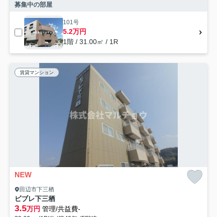
募集中の部屋
101号
5.2万円
1階 / 31.00㎡ / 1R
賃貸マンション
NEW
田辺市下三栖
ビブレ下三栖
3.5
万円
管理/共益費-