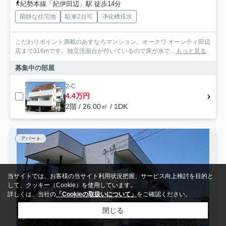
紀勢本線「紀伊田辺」駅 徒歩14分
閑静な住宅地
駐車2台可
浄化槽排水
こだわりポイント満載のあすなろマンション。オークワ オーシティ田辺
店まで316mです。独立洗面台が付いているので床が水で...
もっと見る
募集中の部屋
2-C
4.4万円
2階 / 26.00㎡ / 1DK
アパート
当サイトでは、お客様の当サイト利用状況把握、サービス向上検討を目的と
して、クッキー（Cookie）を使用しています。
詳しくは、当社の
「Cookieの取扱いについて」
をご確認ください。
閉じる