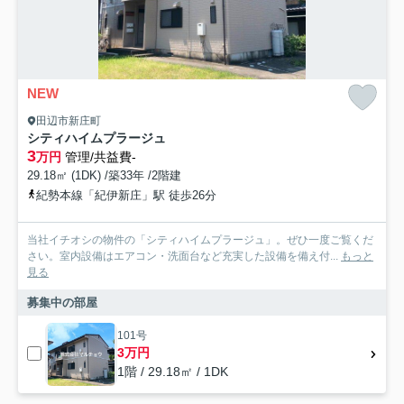
NEW
田辺市新庄町
シティハイムプラージュ
3
万円
管理/共益費-
29.18㎡ (1DK) /築33年 /2階建
紀勢本線「紀伊新庄」駅 徒歩26分
当社イチオシの物件の「シティハイムプラージュ」。ぜひ一度ご覧くだ
さい。室内設備はエアコン・洗面台など充実した設備を備え付...
もっと
見る
募集中の部屋
101号
3万円
1階 / 29.18㎡ / 1DK