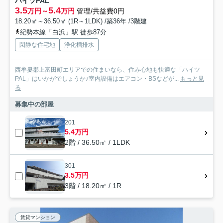
ハイツPAL
3.5
5.4
万円～
万円
管理/共益費0円
18.20㎡～36.50㎡ (1R～1LDK) /築36年 /3階建
紀勢本線「白浜」駅 徒歩87分
閑静な住宅地
浄化槽排水
西牟婁郡上富田町エリアでの住まいなら、住み心地も快適な「ハイツ
PAL」はいかがでしょうか♪室内設備はエアコン・BSなどが...
もっと見
る
募集中の部屋
201
5.4万円
2階 / 36.50㎡ / 1LDK
301
3.5万円
3階 / 18.20㎡ / 1R
賃貸マンション