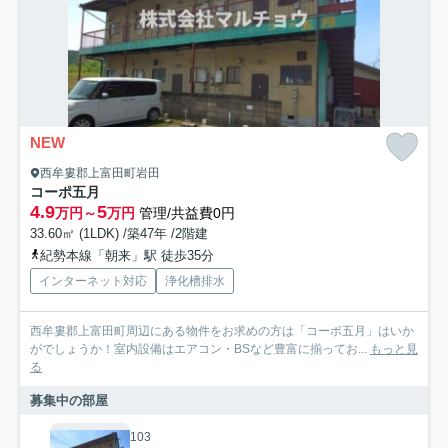
NEW
西牟婁郡上富田町岩田
コーポ五月
4.9
5
万円～
万円
管理/共益費0円
33.60㎡ (1LDK) /築47年 /2階建
紀勢本線「朝来」駅 徒歩35分
インターネット対応
浄化槽排水
西牟婁郡上富田町周辺にある物件をお求めの方は「コーポ五月」はいか
がでしょうか！室内設備はエアコン・BSなど豊富に揃ってお...
もっと見
る
募集中の部屋
103