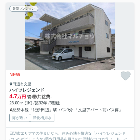
賃貸マンション
NEW
田辺市文里
ハイツレジェンド
4.7
万円
管理/共益費-
23.00㎡ (1K) /築32年 /3階建
紀勢本線「紀伊田辺」駅 バス9分 「文里アパート前バス停」 停歩3分
海が近い
浄化槽排水
田辺市エリアでの住まいなら、住み心地も快適な「ハイツレジェンド」
はいかがでしょうか♪薬や日用品を買うのに便利なココカラフ...
もっと