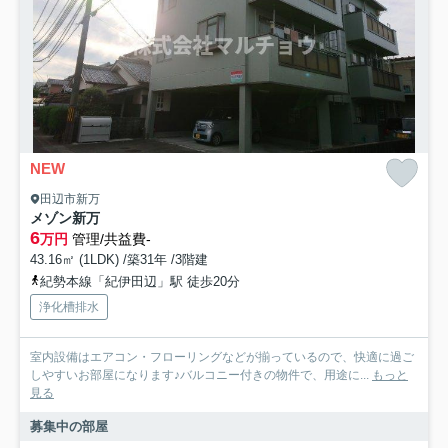
NEW
田辺市新万
メゾン新万
6
万円
管理/共益費-
43.16㎡ (1LDK) /築31年 /3階建
紀勢本線「紀伊田辺」駅 徒歩20分
浄化槽排水
室内設備はエアコン・フローリングなどが揃っているので、快適に過ご
しやすいお部屋になります♪バルコニー付きの物件で、用途に...
もっと
見る
募集中の部屋