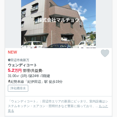
NEW
田辺市南新万
ウェンディコート
5.2
万円
管理/共益費-
31.00㎡ (1R) /築24年 /3階建
紀勢本線「紀伊田辺」駅 徒歩19分
浄化槽排水
「ウェンディコート」：田辺市エリアの新居にピッタリ。室内設備はシ
ステムキッチン・エアコン・照明付きなど豊富に揃っており、...
もっと
見る