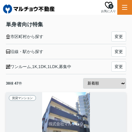
0
お気に入り
単身者向け特集
市区町村から探す
変更
沿線・駅から探す
変更
ワンルーム,1K,1DK,1LDK,募集中
変更
38
棟
47
件
賃貸マンション