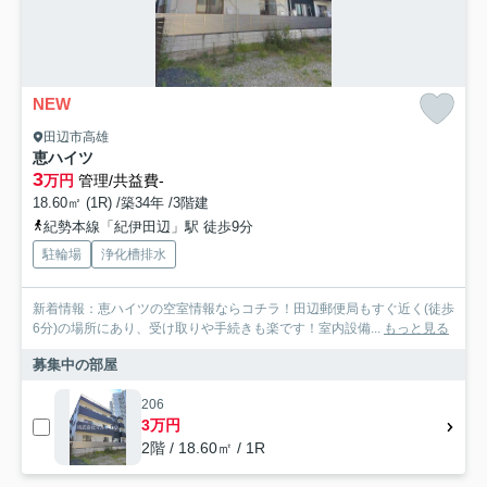
NEW
田辺市高雄
恵ハイツ
3
万円
管理/共益費-
18.60㎡ (1R) /築34年 /3階建
紀勢本線「紀伊田辺」駅 徒歩9分
駐輪場
浄化槽排水
新着情報：恵ハイツの空室情報ならコチラ！田辺郵便局もすぐ近く(徒歩
6分)の場所にあり、受け取りや手続きも楽です！室内設備...
もっと見る
募集中の部屋
206
3万円
2階 / 18.60㎡ / 1R