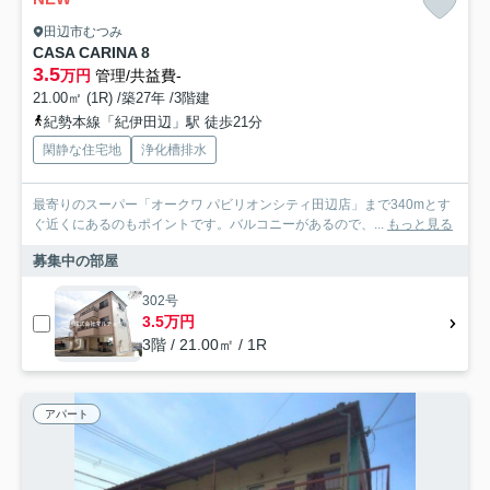
田辺市むつみ
CASA CARINA 8
3.5
万円
管理/共益費-
21.00㎡ (1R) /築27年 /3階建
紀勢本線「紀伊田辺」駅 徒歩21分
閑静な住宅地
浄化槽排水
最寄りのスーパー「オークワ パビリオンシティ田辺店」まで340mとす
ぐ近くにあるのもポイントです。バルコニーがあるので、...
もっと見る
募集中の部屋
302号
3.5万円
3階 / 21.00㎡ / 1R
アパート