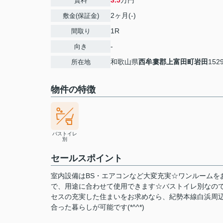
3.5
万円
賃料
2ヶ月(-)
敷金(保証金)
1R
間取り
-
向き
和歌山県
西牟婁郡上富田町
岩田
1529
所在地
物件の特徴
バストイレ
別
セールスポイント
室内設備はBS・エアコンなど大変充実☆ワンルームを
で、用途に合わせて使用できます☆バストイレ別なの
セスの充実した住まいをお求めなら、紀勢本線白浜周
合った暮らしが可能です(*^^*)