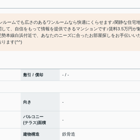
ワンルームでも広さのあるワンルームなら快適にくらせます♪閑静な住宅
して、自信をもって情報を提供できるマンションです♪賃料3.5万円が
紀勢本線白浜付近で、あなたのニーズに合ったお部屋探しをお手伝いい
ます(^^)
- / -
敷引 / 償却
-
向き
バルコニー
-
(テラス)面積
鉄骨造
建物構造