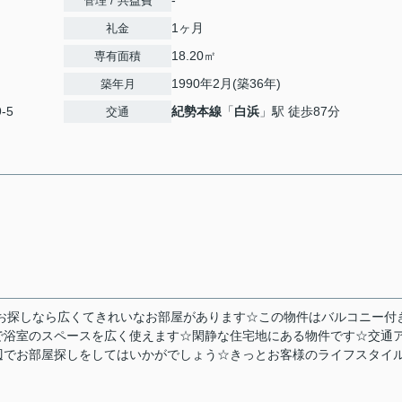
-
管理 / 共益費
1ヶ月
礼金
18.20㎡
専有面積
1990年2月(築36年)
築年月
-5
紀勢本線
「
白浜
」駅 徒歩87分
交通
お探しなら広くてきれいなお部屋があります☆この物件はバルコニー付
で浴室のスペースを広く使えます☆閑静な住宅地にある物件です☆交通
辺でお部屋探しをしてはいかがでしょう☆きっとお客様のライフスタイ