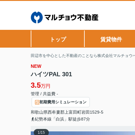
トップ
賃貸物件
田辺市を中心とした不動産のことなら株式会社マルチョウ
NEW
ハイツPAL 301
3.5
万円
管理 / 共益費 -
初期費用シミュレーション
和歌山県
西牟婁郡上富田町
岩田
1529-5
紀勢本線「白浜」駅徒歩87分
1
/
15