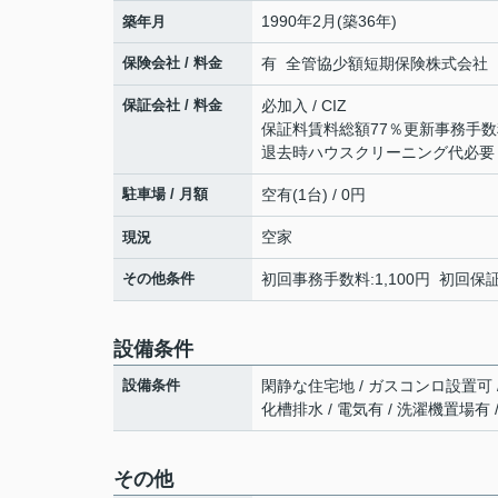
1990年2月(築36年)
築年月
保険会社 / 料金
有 全管協少額短期保険株式会社 18,
保証会社 / 料金
必加入 / CIZ
保証料賃料総額77％更新事務手数料
退去時ハウスクリーニング代必要
駐車場 / 月額
空有(1台) / 0円
空家
現況
その他条件
初回事務手数料:1,100円 初回保証
設備条件
設備条件
閑静な住宅地 / ガスコンロ設置可 /
化槽排水 / 電気有 / 洗濯機置場有 
その他