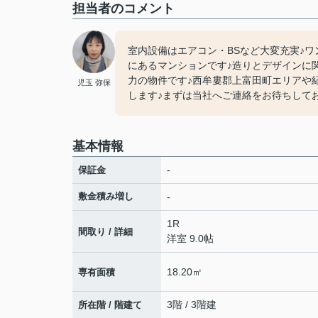
担当者のコメント
室内設備はエアコン・BSなど大変充実♪
にあるマンションです♪造りとデザインに関
力の物件です♪西牟婁郡上富田町エリアや
児玉 弥保
します♪まずは当社へご連絡をお待ちしており
基本情報
-
保証金
敷金積み増し
-
1R
間取り / 詳細
洋室 9.0帖
18.20㎡
専有面積
3階 / 3階建
所在階 / 階建て