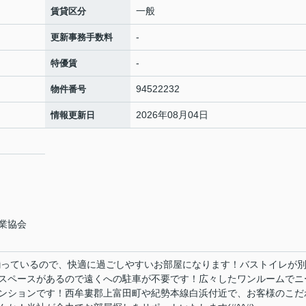
一般
賃貸区分
-
更新事務手数料
-
特優賃
94522232
物件番号
2026年08月04日
情報更新日
業協会
揃っているので、快適に過ごしやすいお部屋になります！バストイレが
スペースがあるので遠くへの駐車が不要です！広々したワンルームでニ
ンションです！西牟婁郡上富田町や紀勢本線白浜付近で、お客様のこだ