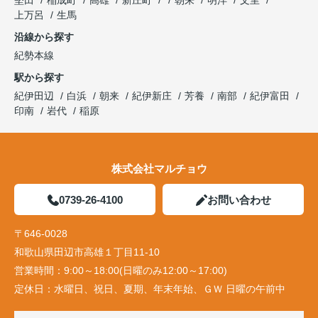
堅田
稲成町
高雄
新庄町
朝来
明洋
文里
上万呂
生馬
沿線から探す
紀勢本線
駅から探す
紀伊田辺
白浜
朝来
紀伊新庄
芳養
南部
紀伊富田
印南
岩代
稲原
株式会社マルチョウ
0739-26-4100
お問い合わせ
〒646-0028
和歌山県田辺市高雄１丁目11-10
営業時間：
9:00～18:00(日曜のみ12:00～17:00)
定休日：
水曜日、祝日、夏期、年末年始、ＧＷ 日曜の午前中