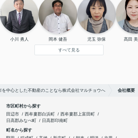
小川 勇人
岡本 健吾
児玉 弥保
髙田 
すべて見る
市を中心とした不動産のことなら株式会社マルチョウへ
会社概要
市区町村から探す
田辺市
西牟婁郡白浜町
西牟婁郡上富田町
日高郡みなべ町
日高郡印南町
町名から探す