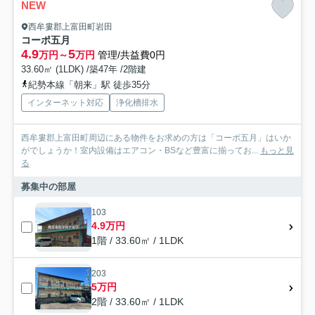
NEW
西牟婁郡上富田町岩田
コーポ五月
4.9
5
万円～
万円
管理/共益費0円
33.60㎡ (1LDK) /築47年 /2階建
紀勢本線「朝来」駅 徒歩35分
インターネット対応
浄化槽排水
西牟婁郡上富田町周辺にある物件をお求めの方は「コーポ五月」はいか
がでしょうか！室内設備はエアコン・BSなど豊富に揃ってお...
もっと見
る
募集中の部屋
103
4.9万円
1階 / 33.60㎡ / 1LDK
203
5万円
2階 / 33.60㎡ / 1LDK