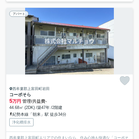
アパート
西牟婁郡上富田町岩田
コーポそら
5
万円
管理/共益費-
44.68㎡ (2DK) /築47年 /2階建
紀勢本線「朝来」駅 徒歩34分
浄化槽排水
西牟婁郡上富田町エリアでの住まいなら、住み心地も快適な「コーポそ