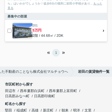
ら」はいかがでしょうか！徒歩6分の場所に岩田小学校があり...
もっと
見る
募集中の部屋
201
5万円
2階 / 44.68㎡ / 2DK
1
した不動産のことなら株式会社マルチョウへ
岩田の賃貸物件一覧
市区町村から探す
田辺市
西牟婁郡白浜町
西牟婁郡上富田町
日高郡みなべ町
日高郡印南町
町名から探す
堅田
稲成町
高雄
新庄町
朝来
明洋
文里