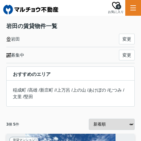
0
お気に入り
岩田の賃貸物件一覧
岩田
変更
募集中
変更
おすすめのエリア
稲成町
/
高雄
/
新庄町
/
/
上万呂
/
上の山
/
あけぼの
/
むつみ
/
文里
/
堅田
3
棟
5
件
賃貸マンション