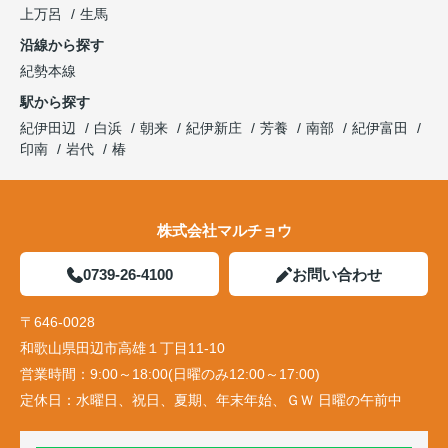
上万呂
生馬
沿線から探す
紀勢本線
駅から探す
紀伊田辺
白浜
朝来
紀伊新庄
芳養
南部
紀伊富田
印南
岩代
椿
株式会社マルチョウ
0739-26-4100
お問い合わせ
〒646-0028
和歌山県田辺市高雄１丁目11-10
営業時間：
9:00～18:00(日曜のみ12:00～17:00)
定休日：
水曜日、祝日、夏期、年末年始、ＧＷ 日曜の午前中