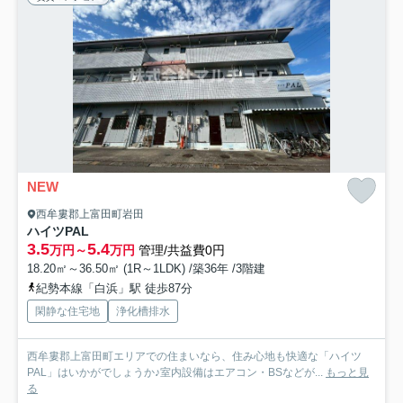
NEW
西牟婁郡上富田町岩田
ハイツPAL
3.5
5.4
万円～
万円
管理/共益費0円
18.20㎡～36.50㎡ (1R～1LDK) /築36年 /3階建
紀勢本線「白浜」駅 徒歩87分
閑静な住宅地
浄化槽排水
西牟婁郡上富田町エリアでの住まいなら、住み心地も快適な「ハイツ
PAL」はいかがでしょうか♪室内設備はエアコン・BSなどが...
もっと見
る