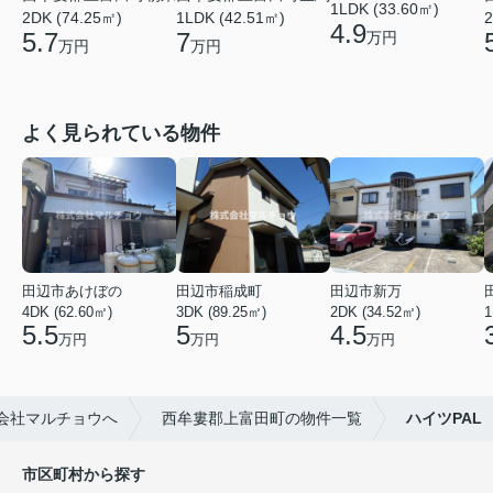
1LDK (33.60㎡)
2
2DK (74.25㎡)
1LDK (42.51㎡)
4.9
5.7
7
万円
万円
万円
よく見られている物件
田辺市あけぼの
田辺市稲成町
田辺市新万
4DK (62.60㎡)
3DK (89.25㎡)
2DK (34.52㎡)
1
5.5
5
4.5
万円
万円
万円
会社マルチョウへ
西牟婁郡上富田町の物件一覧
ハイツPAL
市区町村から探す