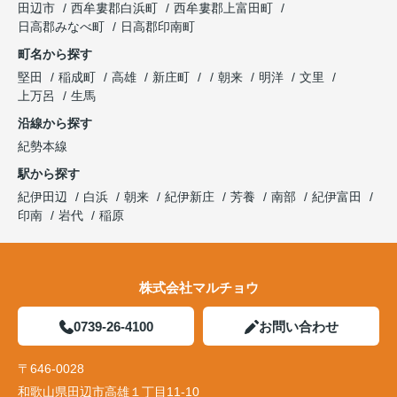
田辺市
西牟婁郡白浜町
西牟婁郡上富田町
日高郡みなべ町
日高郡印南町
町名から探す
堅田
稲成町
高雄
新庄町
朝来
明洋
文里
上万呂
生馬
沿線から探す
紀勢本線
駅から探す
紀伊田辺
白浜
朝来
紀伊新庄
芳養
南部
紀伊富田
印南
岩代
稲原
株式会社マルチョウ
0739-26-4100
お問い合わせ
〒646-0028
和歌山県田辺市高雄１丁目11-10