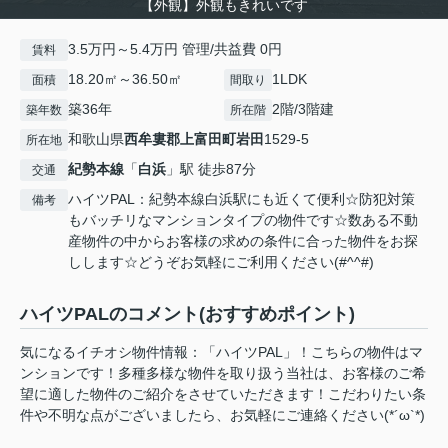
【外観】外観もきれいです
3.5万円～5.4万円 管理/共益費 0円
賃料
18.20㎡～36.50㎡
1LDK
面積
間取り
築36年
2階/3階建
築年数
所在階
和歌山県
西牟婁郡上富田町
岩田
1529-5
所在地
紀勢本線
「
白浜
」駅 徒歩87分
交通
ハイツPAL：紀勢本線白浜駅にも近くて便利☆防犯対策
備考
もバッチリなマンションタイプの物件です☆数ある不動
産物件の中からお客様の求めの条件に合った物件をお探
しします☆どうぞお気軽にご利用ください(#^^#)
ハイツPALのコメント(おすすめポイント)
気になるイチオシ物件情報：「ハイツPAL」！こちらの物件はマ
ンションです！多種多様な物件を取り扱う当社は、お客様のご希
望に適した物件のご紹介をさせていただきます！こだわりたい条
件や不明な点がございましたら、お気軽にご連絡ください(*´ω`*)