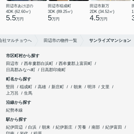
田辺市あけぼの
田辺市稲成町
田辺市新万
4DK (62.60㎡)
3DK (89.25㎡)
2DK (34.52㎡)
1
5.5
5
4.5
万円
万円
万円
会社マルチョウへ
田辺市の物件一覧
サンライズマンション
市区町村から探す
田辺市
西牟婁郡白浜町
西牟婁郡上富田町
日高郡みなべ町
日高郡印南町
町名から探す
堅田
稲成町
高雄
新庄町
朝来
明洋
文里
上万呂
生馬
沿線から探す
紀勢本線
駅から探す
紀伊田辺
白浜
朝来
紀伊新庄
芳養
南部
紀伊富田
印南
岩代
稲原