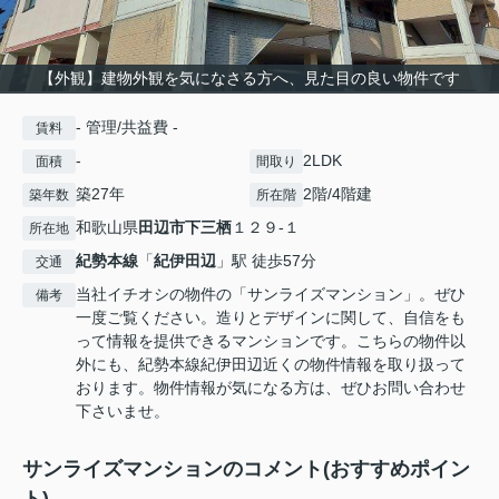
【外観】建物外観を気になさる方へ、見た目の良い物件です
- 管理/共益費 -
賃料
-
2LDK
面積
間取り
築27年
2階/4階建
築年数
所在階
和歌山県
田辺市
下三栖
１２９-１
所在地
紀勢本線
「
紀伊田辺
」駅 徒歩57分
交通
当社イチオシの物件の「サンライズマンション」。ぜひ
備考
一度ご覧ください。造りとデザインに関して、自信をも
って情報を提供できるマンションです。こちらの物件以
外にも、紀勢本線紀伊田辺近くの物件情報を取り扱って
おります。物件情報が気になる方は、ぜひお問い合わせ
下さいませ。
サンライズマンションのコメント(おすすめポイン