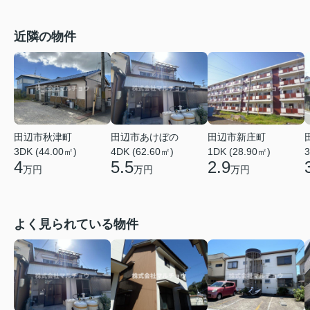
近隣の物件
田辺市秋津町
田辺市あけぼの
田辺市新庄町
3DK (44.00㎡)
4DK (62.60㎡)
1DK (28.90㎡)
3
4
5.5
2.9
万円
万円
万円
よく見られている物件