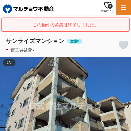
0
お気に入り
この物件の募集は終了しました。
サンライズマンション
空室0
-
管理/共益費 -
1
/
5