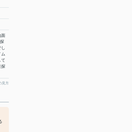
地面
お探
でし
イム
して
産探
の見方
る