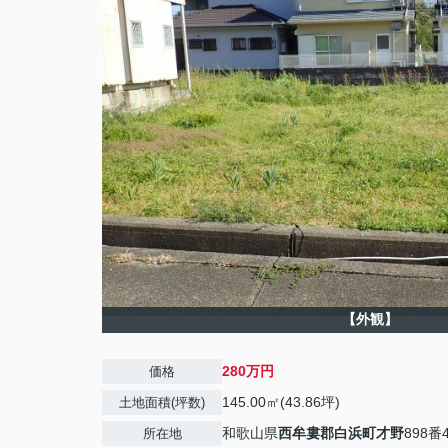
【外観】
280万円
価格
145.00㎡(43.86坪)
土地面積(坪数)
和歌山県
西牟婁郡白浜町
才野
898番
所在地