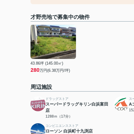
才野売地で募集中の物件
43.86坪 (145.00㎡)
280
万円(6.38万円/坪)
周辺施設
ドラッグストア
ス
スーパードラッグキリン白浜富田
A
店
1
1288ｍ（17分）
コンビニエンスストア
ローソン 白浜町十九渕店