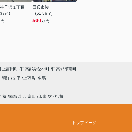
神子浜１丁目
田辺市湊
.37㎡)
- (61.86㎡)
500
万円
万円
郡上富田町
日高郡みなべ町
日高郡印南町
来
明洋
文里
上万呂
生馬
芳養
南部
紀伊富田
印南
岩代
椿
トップページ