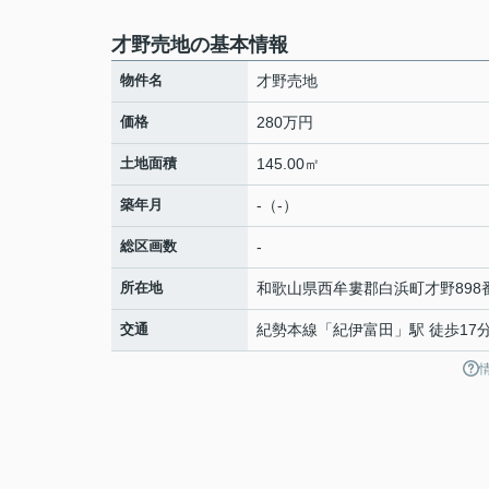
才野売地の基本情報
物件名
才野売地
価格
280万円
土地面積
145.00㎡
築年月
-（-）
総区画数
-
所在地
和歌山県
西牟婁郡白浜町
才野
898
交通
紀勢本線
「
紀伊富田
」駅 徒歩17