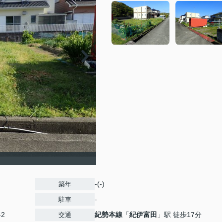
-(-)
築年
-
駐車
42
紀勢本線
「
紀伊富田
」駅 徒歩17分
交通