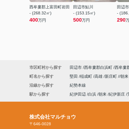
西牟婁郡上富田町岩田
田辺市鮎川
田辺市
- (268.32㎡)
- (153.15㎡)
- (186
400
500
290
万円
万円
市区町村から探す
田辺市
西牟婁郡白浜町
西牟婁
町名から探す
堅田
稲成町
高雄
新庄町
朝
沿線から探す
紀勢本線
駅から探す
紀伊田辺
白浜
朝来
紀伊新庄
株式会社マルチョウ
〒646-0028