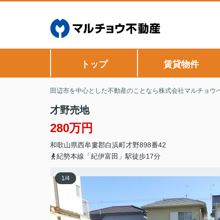
トップ
賃貸物件
田辺市を中心とした不動産のことなら株式会社マルチョウ
才野売地
280万円
和歌山県
西牟婁郡白浜町
才野
898番42
紀勢本線「紀伊富田」駅徒歩17分
1
/
4