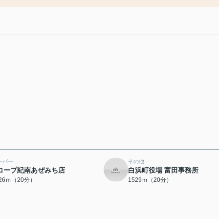
ーパー
その他
コープ紀南あぜみち店
白浜町役場 富田事務所
526ｍ（20分）
1529ｍ（20分）