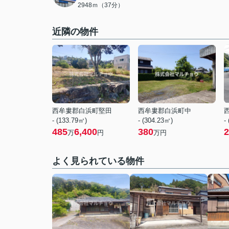
2948ｍ（37分）
近隣の物件
西牟婁郡白浜町堅田
西牟婁郡白浜町中
- (133.79㎡)
- (304.23㎡)
-
485
6,400
380
2
万
円
万円
よく見られている物件