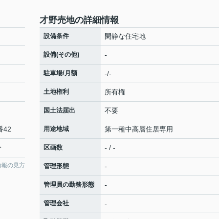
才野売地の詳細情報
設備条件
閑静な住宅地
設備(その他)
-
駐車場/月額
-/-
土地権利
所有権
国土法届出
不要
番42
用途地域
第一種中高層住居専用
分
区画数
- / -
情報の見方
管理形態
-
管理員の勤務形態
-
管理会社
-