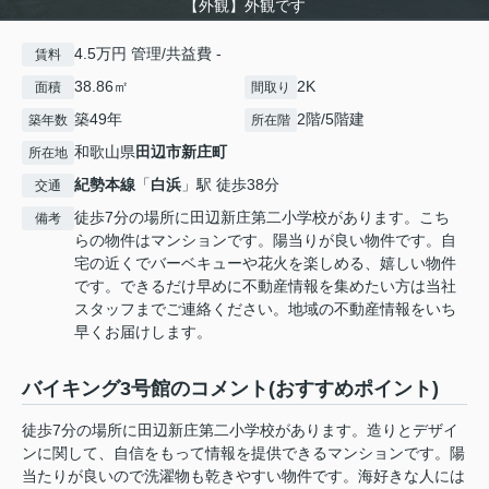
【外観】外観です
4.5万円 管理/共益費 -
賃料
38.86㎡
2K
面積
間取り
築49年
2階/5階建
築年数
所在階
和歌山県
田辺市
新庄町
所在地
紀勢本線
「
白浜
」駅 徒歩38分
交通
徒歩7分の場所に田辺新庄第二小学校があります。こち
備考
らの物件はマンションです。陽当りが良い物件です。自
宅の近くでバーベキューや花火を楽しめる、嬉しい物件
です。できるだけ早めに不動産情報を集めたい方は当社
スタッフまでご連絡ください。地域の不動産情報をいち
早くお届けします。
バイキング3号館のコメント(おすすめポイント)
徒歩7分の場所に田辺新庄第二小学校があります。造りとデザイ
ンに関して、自信をもって情報を提供できるマンションです。陽
当たりが良いので洗濯物も乾きやすい物件です。海好きな人には