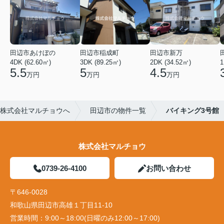
田辺市あけぼの
田辺市稲成町
田辺市新万
4DK (62.60㎡)
3DK (89.25㎡)
2DK (34.52㎡)
1
5.5
5
4.5
万円
万円
万円
株式会社マルチョウへ
田辺市の物件一覧
バイキング3号館
株式会社マルチョウ
0739-26-4100
お問い合わせ
〒646-0028
和歌山県田辺市高雄１丁目11-10
営業時間：
9:00～18:00(日曜のみ12:00～17:00)