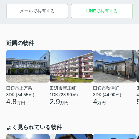
メールで共有する
LINEで共有する
近隣の物件
田辺市上万呂
田辺市新庄町
田辺市秋津町
3DK (54.55㎡)
1DK (28.90㎡)
3DK (44.00㎡)
4
4.8
2.9
4
万円
万円
万円
よく見られている物件