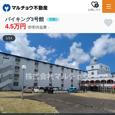
0
お気に入り
バイキング3号館
空室1
4.5万円
管理/共益費 -
1
/
14