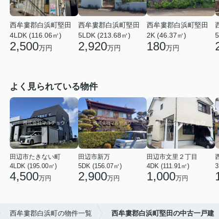
西牟婁郡白浜町堅田
西牟婁郡白浜町堅田
西牟婁郡白浜町堅田
4LDK (116.06㎡)
5LDK (213.68㎡)
5
2K (46.37㎡)
2,500
2,920
180
万円
万円
万円
よく見られている物件
田辺市たきない町
田辺市新万
田辺市文里２丁目
4LDK (195.00㎡)
5DK (156.07㎡)
4DK (111.91㎡)
3
4,500
2,900
1,000
万円
万円
万円
西牟婁郡白浜町の物件一覧
西牟婁郡白浜町堅田の中古一戸建