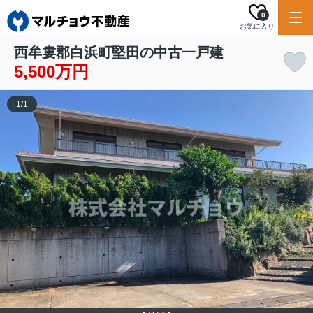
0
お気に入り
西牟婁郡白浜町堅田の中古一戸建
5,500万円
1
/
1