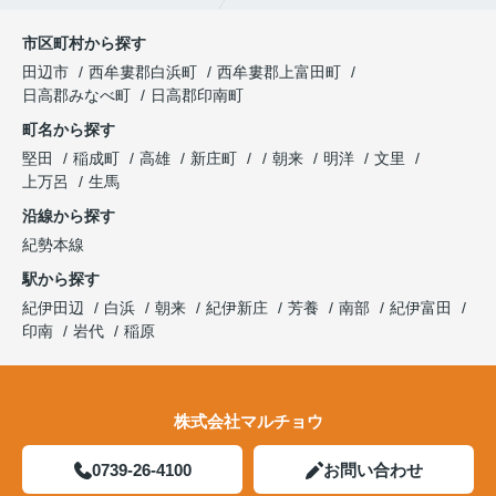
市区町村から探す
田辺市
西牟婁郡白浜町
西牟婁郡上富田町
日高郡みなべ町
日高郡印南町
町名から探す
堅田
稲成町
高雄
新庄町
朝来
明洋
文里
上万呂
生馬
沿線から探す
紀勢本線
駅から探す
紀伊田辺
白浜
朝来
紀伊新庄
芳養
南部
紀伊富田
印南
岩代
稲原
株式会社マルチョウ
0739-26-4100
お問い合わせ