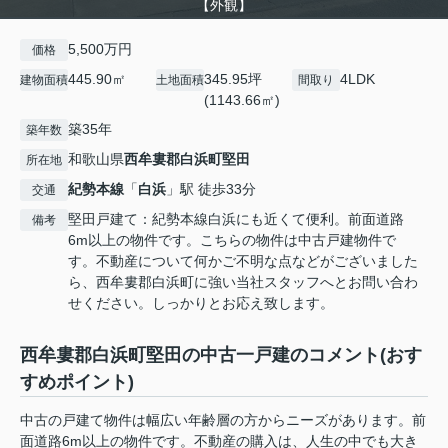
【外観】
5,500万円
価格
445.90㎡
345.95坪
4LDK
建物面積
土地面積
間取り
(1143.66㎡)
築35年
築年数
和歌山県
西牟婁郡白浜町
堅田
所在地
紀勢本線
「
白浜
」駅 徒歩33分
交通
堅田戸建て：紀勢本線白浜にも近くて便利。前面道路
備考
6m以上の物件です。こちらの物件は中古戸建物件で
す。不動産について何かご不明な点などがございました
ら、西牟婁郡白浜町に強い当社スタッフへとお問い合わ
せください。しっかりとお応え致します。
西牟婁郡白浜町堅田の中古一戸建のコメント(おす
すめポイント)
中古の戸建て物件は幅広い年齢層の方からニーズがあります。前
面道路6m以上の物件です。不動産の購入は、人生の中でも大き