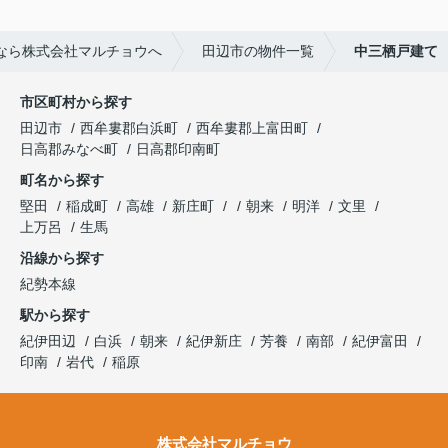
なら株式会社マルチョウへ
田辺市の物件一覧
中三栖戸建て
市区町村から探す
田辺市
西牟婁郡白浜町
西牟婁郡上富田町
日高郡みなべ町
日高郡印南町
町名から探す
堅田
稲成町
高雄
新庄町
朝来
明洋
文里
上万呂
生馬
沿線から探す
紀勢本線
駅から探す
紀伊田辺
白浜
朝来
紀伊新庄
芳養
南部
紀伊富田
印南
岩代
稲原
株式会社マルチョウ