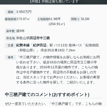
【外観】外観は落ち着いています
3,950万円
価格
173.07㎡
61.98坪
5LDK
建物面積
土地面積
間取り
(204.91㎡)
築9年
築年数
和歌山県
田辺市
中三栖
所在地
紀勢本線
「
紀伊田辺
」駅 バス12分 龍神バス「紀南病院
交通
（和歌山県）」 停歩35分車18分 7.2km
「中三栖戸建て」の物件情報をお探しならお気軽にお問
備考
い合わせ下さい。徒歩16分の場所に田辺市立三栖小学
校があります。2016年12月築の物件です。こちらの物
件は中古戸建物件です。田辺市の不動産をお探しの方
は、当社スタッフまでお声かけください。お客様の希望
する条件に沿った物件を探して、ご紹介いたします。
中三栖戸建てのコメント(おすすめポイント)
ぜひ一度見ていただきたい、「中三栖戸建て」です。こちらの物