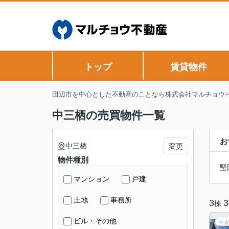
トップ
賃貸物件
田辺市を中心とした不動産のことなら株式会社マルチョウ
中三栖の売買物件一覧
お
中三栖
変更
物件種別
堅
マンション
戸建
土地
事務所
3
3
棟
ビル・その他
中古