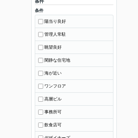
条件
条件
陽当り良好
管理人常駐
眺望良好
閑静な住宅地
海が近い
ワンフロア
高層ビル
事務所可
飲食店可
デザイナーズ