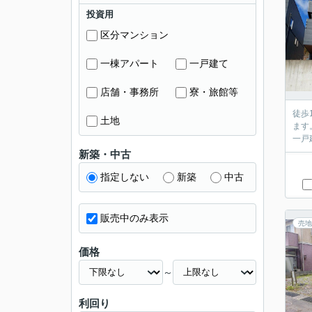
投資用
区分マンション
一棟アパート
一戸建て
店舗・事務所
寮・旅館等
徒歩
土地
ます
一戸
新築・中古
指定しない
新築
中古
販売中のみ表示
売地
価格
～
利回り