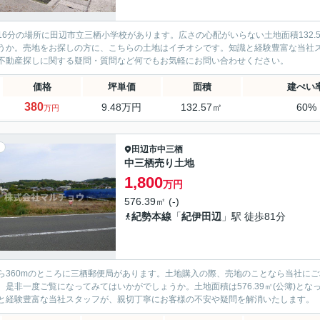
16分の場所に田辺市立三栖小学校があります。広さの心配がいらない土地面積132.
うか。売地をお探しの方に、こちらの土地はイチオシです。知識と経験豊富な当社
不動産探しに関する疑問・質問など何でもお気軽にお問い合わせください。
価格
坪単価
面積
建ぺい
380
9.48万円
132.57㎡
60%
万円
田辺市
中三栖
中三栖売り土地
1,800
万円
576.39㎡ (-)
紀勢本線
「
紀伊田辺
」駅 徒歩81分
ら360mのところに三栖郵便局があります。土地購入の際、売地のことなら当社に
。是非一度ご覧になってみてはいかがでしょうか。土地面積は576.39㎡(公簿)と
と経験豊富な当社スタッフが、親切丁寧にお客様の不安や疑問を解消いたします。