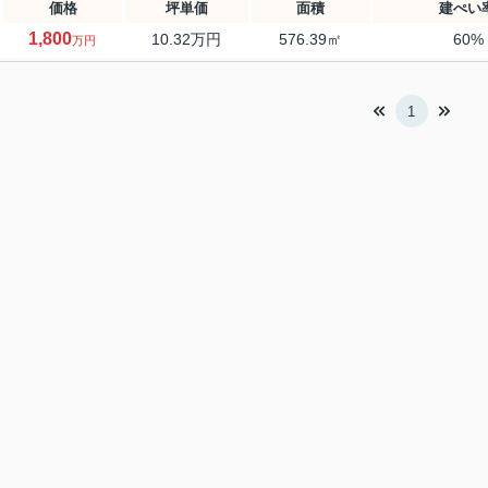
価格
坪単価
面積
建ぺい
1,800
10.32万円
576.39㎡
60%
万円
1