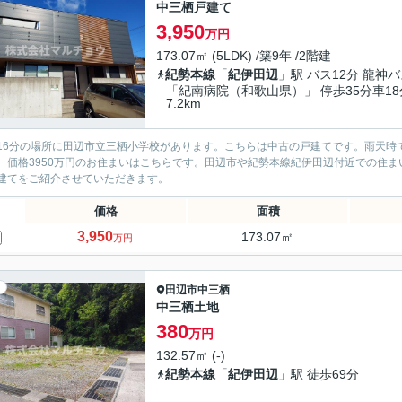
中三栖戸建て
3,950
万円
173.07㎡ (5LDK) /築9年 /2階建
紀勢本線
「
紀伊田辺
」駅 バス12分 龍神
「紀南病院（和歌山県）」 停歩35分車18
7.2km
16分の場所に田辺市立三栖小学校があります。こちらは中古の戸建てです。雨天時
。価格3950万円のお住まいはこちらです。田辺市や紀勢本線紀伊田辺付近での住
建てをご紹介させていただきます。
価格
面積
3,950
173.07㎡
万円
田辺市
中三栖
中三栖土地
380
万円
132.57㎡ (-)
紀勢本線
「
紀伊田辺
」駅 徒歩69分