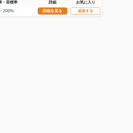
率・容積率
詳細
お気に入り
・200%
詳細を見る
追加する