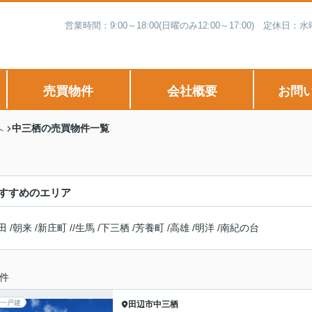
営業時間：9:00～18:00(日曜のみ12:00～17:00) 
売買物件
会社概要
お問
中三栖の売買物件一覧
へ
すすめのエリア
田
/
朝来
/
新庄町
/
/
生馬
/
下三栖
/
芳養町
/
高雄
/
明洋
/
南紀の台
件
一戸建
田辺市
中三栖