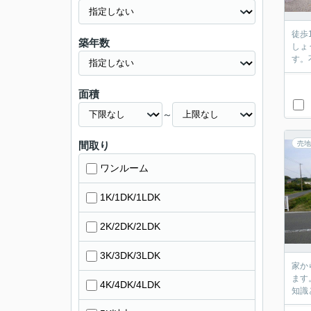
徒歩
築年数
しょ
す。
面積
～
間取り
売地
ワンルーム
1K/1DK/1LDK
2K/2DK/2LDK
3K/3DK/3LDK
家か
ます
4K/4DK/4LDK
知識