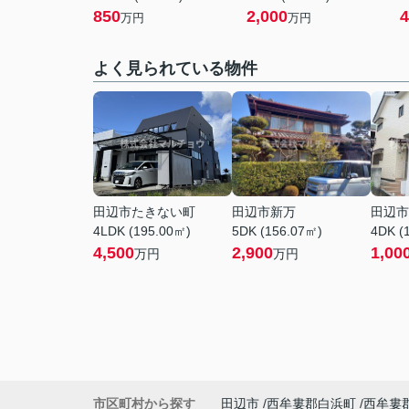
850
2,000
4
万円
万円
よく見られている物件
田辺市たきない町
田辺市新万
田辺市
4LDK (195.00㎡)
5DK (156.07㎡)
4DK (
4,500
2,900
1,00
万円
万円
市区町村から探す
田辺市
西牟婁郡白浜町
西牟婁