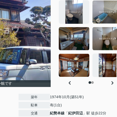
外観です
1974年10月(築51年)
築年
有(1台)
駐車
紀勢本線
「
紀伊田辺
」駅 徒歩22分
交通