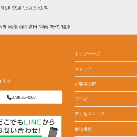
来
明洋
文里
上万呂
生馬
芳養
南部
紀伊富田
印南
岩代
稲原
トップページ
スタッフ
午前中
お客様の声
0739-26-4100
ブログ
アクセスマップ
会社概要