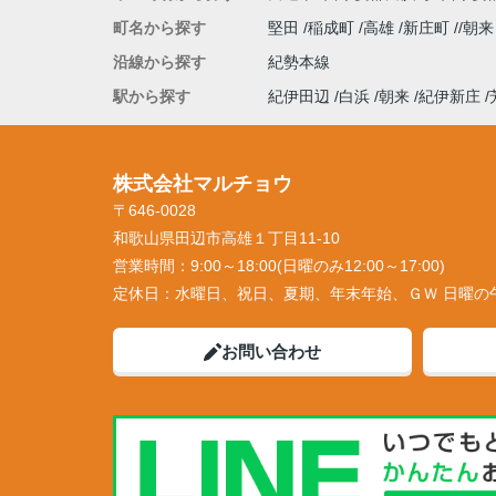
町名から探す
堅田
稲成町
高雄
新庄町
朝
沿線から探す
紀勢本線
駅から探す
紀伊田辺
白浜
朝来
紀伊新庄
株式会社マルチョウ
〒646-0028
和歌山県田辺市高雄１丁目11-10
営業時間：
9:00～18:00(日曜のみ12:00～17:00)
定休日：
水曜日、祝日、夏期、年末年始、ＧＷ 日曜の
お問い合わせ