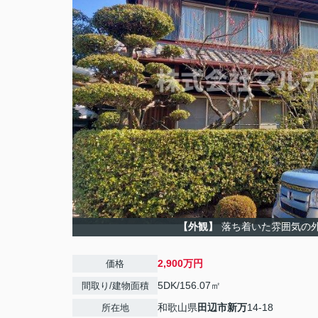
【外観】
落ち着いた雰囲気の
2,900万円
価格
5DK/156.07㎡
間取り/建物面積
和歌山県
田辺市
新万
14-18
所在地