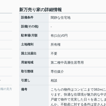
新万売り家の詳細情報
設備条件
閑静な住宅地
設備(その他)
-
駐車場/月額
有(1台)/0円
土地権利
所有権
国土法届出
不要
用途地域
第二種中高層住居専用
取引態様
専任媒介
分
引渡し
相談
情報の見方
備考
こちらの物件はコンビニまで382mに
ります。快適な住環境が魅力的な中
戸建て物件で充実した日々を過ごし
んか。不動産に対する条件は皆さん