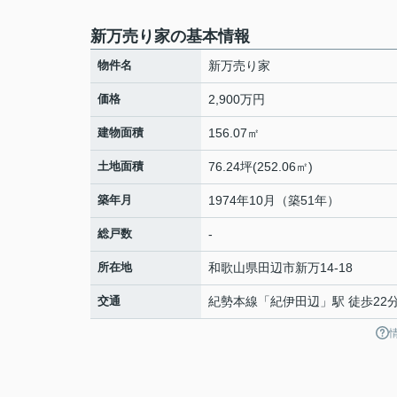
新万売り家の基本情報
物件名
新万売り家
価格
2,900万円
建物面積
156.07㎡
土地面積
76.24坪(252.06㎡)
築年月
1974年10月（築51年）
総戸数
-
所在地
和歌山県
田辺市
新万
14-18
交通
紀勢本線
「
紀伊田辺
」駅 徒歩22