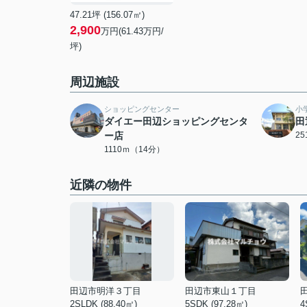
47.21坪 (156.07㎡)
2,900
万円(61.43万円/
坪)
周辺施設
ショッピングセンター
小
ダイエー田辺ショッピングセンタ
田
ー店
2
1110ｍ（14分）
近隣の物件
田辺市明洋３丁目
田辺市東山１丁目
2SLDK (88.40㎡)
5SDK (97.28㎡)
4