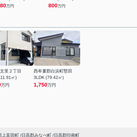
80
800
万円
万円
文里２丁目
西牟婁郡白浜町堅田
111.91㎡)
3LDK (79.42㎡)
0
1,750
万円
万円
郡上富田町
日高郡みなべ町
日高郡印南町