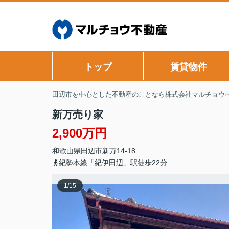
トップ
賃貸物件
田辺市を中心とした不動産のことなら株式会社マルチョウ
新万売り家
2,900万円
和歌山県
田辺市
新万
14-18
紀勢本線「紀伊田辺」駅徒歩22分
1
/
15