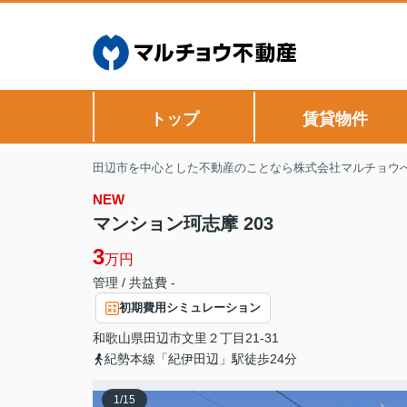
トップ
賃貸物件
田辺市を中心とした不動産のことなら株式会社マルチョウ
NEW
マンション珂志摩 203
3
万円
管理 / 共益費 -
初期費用シミュレーション
和歌山県
田辺市
文里
２丁目21-31
紀勢本線「紀伊田辺」駅徒歩24分
1
/
15