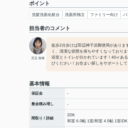
ポイント
洗髪洗面化粧台
洗面所独立
ファミリー向け
バ
担当者のコメント
徒歩2分歩けば田辺神子浜郵便局がありま
く、清潔な状態を保ちやすくなっておりま
浴室とトイレが分かれています！40㎡あ
児玉 弥保
びください！お住まい探しをサポートしてまい
基本情報
-
保証金
敷金積み増し
-
2DK
間取り / 詳細
和室 6.0帖 1室
/
和室 4.5帖 1室
/
DK