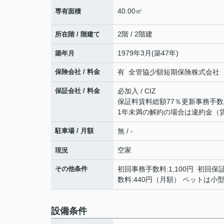
40.00㎡
専有面積
2階 / 2階建
所在階 / 階建て
1979年3月(築47年)
築年月
保険会社 / 料金
有 全管協少額短期保険株式会社 18,
保証会社 / 料金
必加入 / CIZ
保証料賃料総額77％更新事務手数料
1年未満の解約の場合は違約金（
駐車場 / 月額
無 / -
空家
現況
その他条件
初回事務手数料:1,100円 初回保証料
数料:440円（月額） ペットは小
設備条件