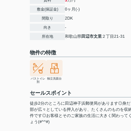
3
万円
賃料
0ヶ月(-)
敷金(保証金)
2DK
間取り
-
向き
和歌山県
田辺市
文里
２丁目21-31
所在地
物件の特徴
バストイレ
独立洗面台
別
セールスポイント
徒歩2分のところに田辺神子浜郵便局があります◎身
部が広々としている押入があり、たくさんのものを収
件です◎お客様とそのご家族の生活に大きく関わって
ょう(#^^#)