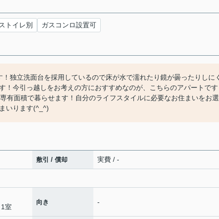
ストイレ別
ガスコンロ設置可
す！独立洗面台を採用しているので床が水で濡れたり鏡が曇ったりしに
す！今引っ越しをお考えの方におすすめなのが、こちらのアパートです
る専有面積で暮らせます！自分のライフスタイルに必要なお住まいをお選
ります(^_^)
実費 / -
敷引 / 償却
-
向き
 1室