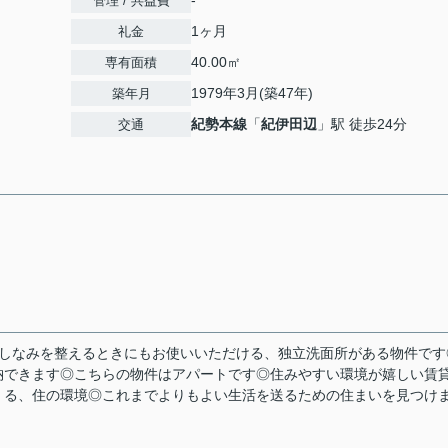
-
管理 / 共益費
1ヶ月
礼金
40.00㎡
専有面積
1979年3月(築47年)
築年月
紀勢本線
「
紀伊田辺
」駅 徒歩24分
交通
だしなみを整えるときにもお使いいただける、独立洗面所がある物件です
納できます◎こちらの物件はアパートです◎住みやすい環境が嬉しい賃
くる、住の環境◎これまでよりもよい生活を送るための住まいを見つけ