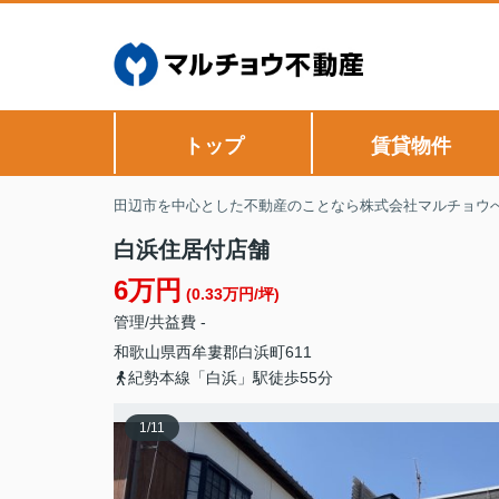
トップ
賃貸物件
田辺市を中心とした不動産のことなら株式会社マルチョウ
白浜住居付店舗
6万円
(0.33万円/坪)
管理/共益費 -
和歌山県
西牟婁郡白浜町
611
紀勢本線「白浜」駅徒歩55分
1
/
11