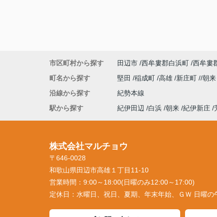
市区町村から探す
田辺市
西牟婁郡白浜町
西牟婁
町名から探す
堅田
稲成町
高雄
新庄町
朝
沿線から探す
紀勢本線
駅から探す
紀伊田辺
白浜
朝来
紀伊新庄
株式会社マルチョウ
〒646-0028
和歌山県田辺市高雄１丁目11-10
営業時間：
9:00～18:00(日曜のみ12:00～17:00)
定休日：
水曜日、祝日、夏期、年末年始、ＧＷ 日曜の