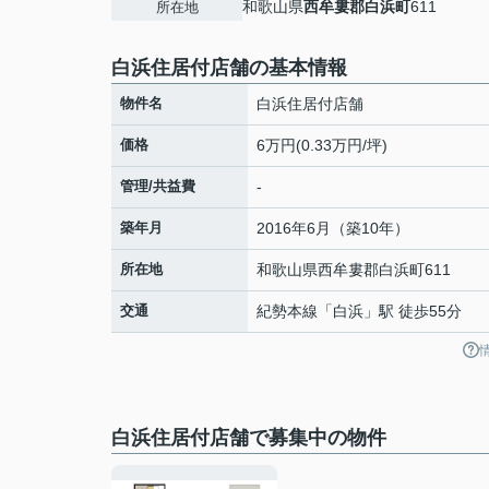
和歌山県
西牟婁郡白浜町
611
所在地
白浜住居付店舗の基本情報
物件名
白浜住居付店舗
価格
6万円(0.33万円/坪)
管理/共益費
-
築年月
2016年6月（築10年）
所在地
和歌山県
西牟婁郡白浜町
611
交通
紀勢本線
「
白浜
」駅 徒歩55分
白浜住居付店舗で募集中の物件