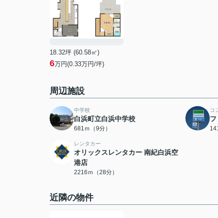
18.32坪 (60.58㎡)
6
万円(0.33万円/坪)
周辺施設
中学校
コ
白浜町立白浜中学校
フ
681ｍ（9分）
1
レンタカー
オリックスレンタカー 南紀白浜空
港店
2216ｍ（28分）
近隣の物件