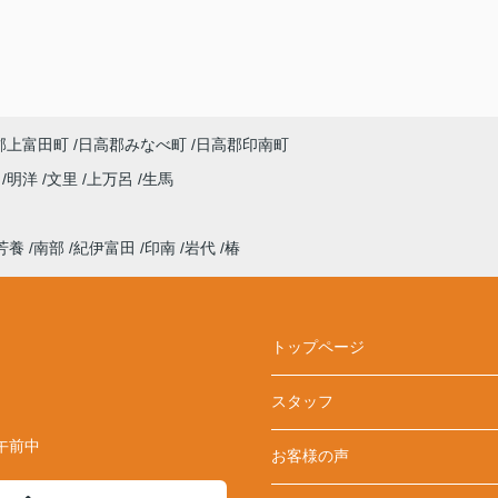
郡上富田町
日高郡みなべ町
日高郡印南町
来
明洋
文里
上万呂
生馬
芳養
南部
紀伊富田
印南
岩代
椿
トップページ
スタッフ
午前中
お客様の声