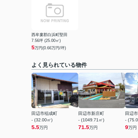
西牟婁郡白浜町堅田
7.56坪 (25.00㎡)
5
万円(
0.66
万円/坪)
よく見られている物件
田辺市稲成町
田辺市新庄町
田辺市
- (32.00㎡)
- (1049.71㎡)
- (75.
5.5
71.5
9
万円
万円
万円