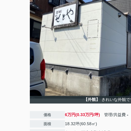
【外観】
きれいな外観で
6万円(0.33万円/坪)
管理/共益費
-
価格
18.32坪(60.58㎡)
面積