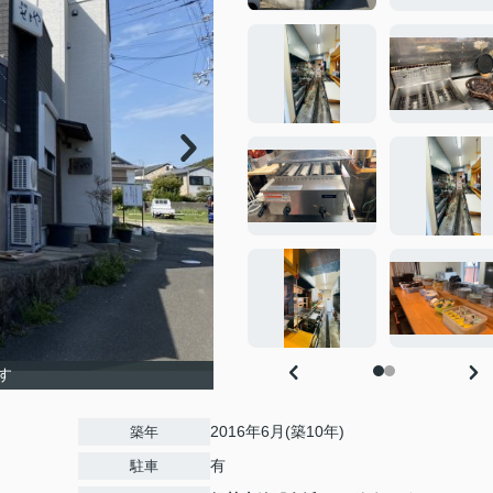
す
2016年6月(築10年)
築年
有
駐車