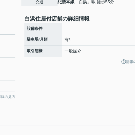
紀勢本線
「
白浜
」駅 徒歩55分
交通
白浜住居付店舗の詳細情報
設備条件
駐車場/月額
有/-
取引態様
一般媒介
情報
情報の見方