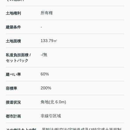
所有権
土地権利
-
建築条件
133.79㎡
土地面積
-/無
私道負担面積 /
セットバック
60%
建ぺい率
200%
容積率
角地(北 6.0m)
接道状況
非線引区域
都市計画
景観法/航空法/宅地造成及び特定盛土等規制