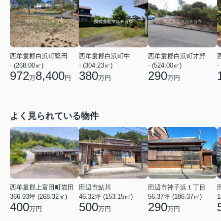
西牟婁郡白浜町才野
西牟婁郡白浜町堅田
西牟婁郡白浜町中
- (524.00㎡)
- (268.00㎡)
- (304.23㎡)
-
290
972
8,400
380
万円
万
円
万円
よく見られている物件
西牟婁郡上富田町岩田
田辺市鮎川
田辺市神子浜１丁目
366.93坪 (268.32㎡)
46.32坪 (153.15㎡)
1
56.37坪 (186.37㎡)
400
500
290
万円
万円
万円