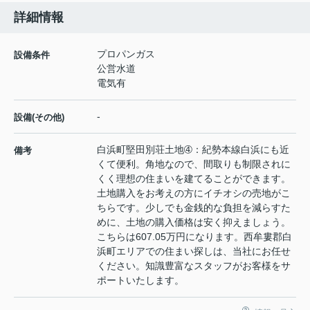
詳細情報
プロパンガス
設備条件
公営水道
電気有
-
設備(その他)
白浜町堅田別荘土地➃：紀勢本線白浜にも近
備考
くて便利。角地なので、間取りも制限されに
くく理想の住まいを建てることができます。
土地購入をお考えの方にイチオシの売地がこ
ちらです。少しでも金銭的な負担を減らすた
めに、土地の購入価格は安く抑えましょう。
こちらは607.05万円になります。西牟婁郡白
浜町エリアでの住まい探しは、当社にお任せ
ください。知識豊富なスタッフがお客様をサ
ポートいたします。