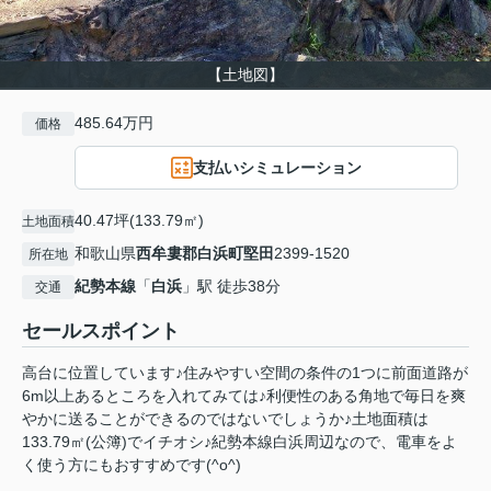
【土地図】
485.64万円
価格
支払いシミュレーション
40.47坪(133.79㎡)
土地面積
和歌山県
西牟婁郡白浜町
堅田
2399-1520
所在地
紀勢本線
「
白浜
」駅 徒歩38分
交通
セールスポイント
高台に位置しています♪住みやすい空間の条件の1つに前面道路が
6m以上あるところを入れてみては♪利便性のある角地で毎日を爽
やかに送ることができるのではないでしょうか♪土地面積は
133.79㎡(公簿)でイチオシ♪紀勢本線白浜周辺なので、電車をよ
く使う方にもおすすめです(^o^)