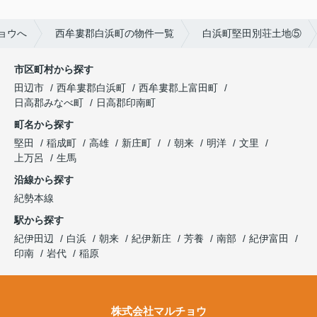
ョウへ
西牟婁郡白浜町の物件一覧
白浜町堅田別荘土地⑤
市区町村から探す
田辺市
西牟婁郡白浜町
西牟婁郡上富田町
日高郡みなべ町
日高郡印南町
町名から探す
堅田
稲成町
高雄
新庄町
朝来
明洋
文里
上万呂
生馬
沿線から探す
紀勢本線
駅から探す
紀伊田辺
白浜
朝来
紀伊新庄
芳養
南部
紀伊富田
印南
岩代
稲原
株式会社マルチョウ