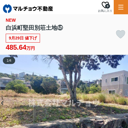
0
お気に入り
NEW
白浜町堅田別荘土地⑤
9月29日 値下げ
485.64
万円
1
/
4