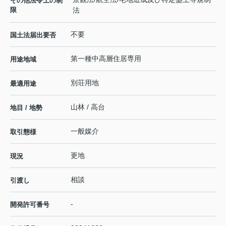
その他法令上の制
限
法
不要
国土法届出要否
第一種中高層住居専用
用途地域
別荘用地
最適用途
山林 / 高台
地目 / 地勢
一般媒介
取引態様
更地
現況
相談
引渡し
-
開発許可番号