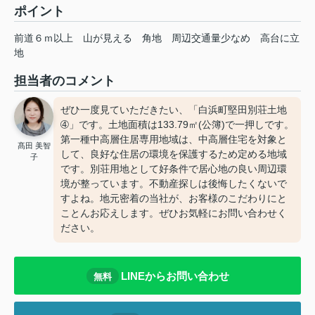
ポイント
前道６ｍ以上
山が見える
角地
周辺交通量少なめ
高台に立
地
担当者のコメント
ぜひ一度見ていただきたい、「白浜町堅田別荘土地
➃」です。土地面積は133.79㎡(公簿)で一押しです。
第一種中高層住居専用地域は、中高層住宅を対象と
髙田 美智
して、良好な住居の環境を保護するため定める地域
子
です。別荘用地として好条件で居心地の良い周辺環
境が整っています。不動産探しは後悔したくないで
すよね。地元密着の当社が、お客様のこだわりにと
ことんお応えします。ぜひお気軽にお問い合わせく
ださい。
LINEからお問い合わせ
無料