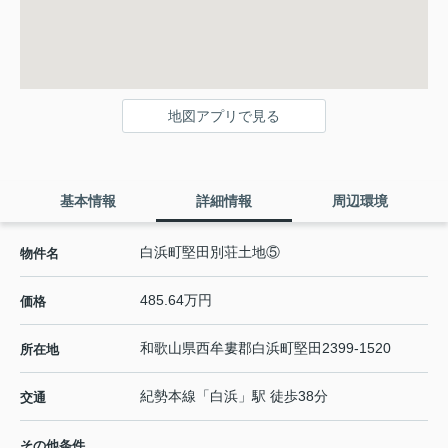
地図アプリで見る
基本情報
詳細情報
周辺環境
白浜町堅田別荘土地⑤
物件名
485.64万円
価格
和歌山県
西牟婁郡白浜町
堅田
2399-1520
所在地
紀勢本線
「
白浜
」駅 徒歩38分
交通
その他条件