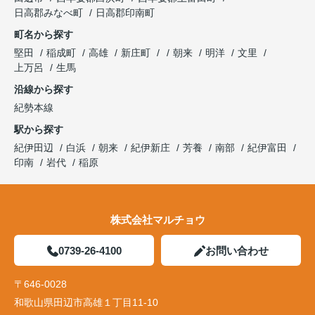
日高郡みなべ町
日高郡印南町
町名から探す
堅田
稲成町
高雄
新庄町
朝来
明洋
文里
上万呂
生馬
沿線から探す
紀勢本線
駅から探す
紀伊田辺
白浜
朝来
紀伊新庄
芳養
南部
紀伊富田
印南
岩代
稲原
株式会社マルチョウ
0739-26-4100
お問い合わせ
〒646-0028
和歌山県田辺市高雄１丁目11-10