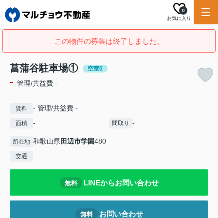
0
お気に入り
この物件の募集は終了しました。
菖蒲谷駐車場①
空室0
-
管理/共益費 -
- 管理/共益費 -
賃料
-
-
面積
間取り
和歌山県
田辺市
学園
480
所在地
交通
LINEからお問い合わせ
無料
お問い合わせ
無料