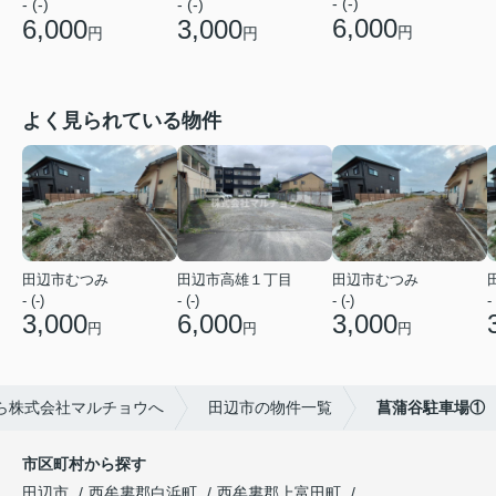
- (-)
- (-)
- (-)
6,000
6,000
3,000
円
円
円
よく見られている物件
田辺市むつみ
田辺市高雄１丁目
田辺市むつみ
- (-)
- (-)
- (-)
- 
3,000
6,000
3,000
円
円
円
ら株式会社マルチョウへ
田辺市の物件一覧
菖蒲谷駐車場①
市区町村から探す
田辺市
西牟婁郡白浜町
西牟婁郡上富田町