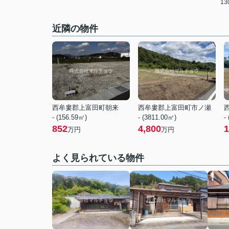
1
近隣の物件
西牟婁郡上富田町朝来
西牟婁郡上富田町市ノ瀬
- (156.59㎡)
- (3811.00㎡)
-
852
4,800
1
万円
万円
よく見られている物件