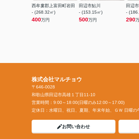
西牟婁郡上富田町岩田
田辺市鮎川
田辺市
- (268.32㎡)
- (153.15㎡)
- (186
400
500
290
万円
万円
株式会社マルチョウ
〒646-0028
和歌山県田辺市高雄１丁目11-10
営業時間：
9:00～18:00(日曜のみ12:00～17:00)
定休日：
水曜日、祝日、夏期、年末年始、ＧＷ 日曜の
お問い合わせ