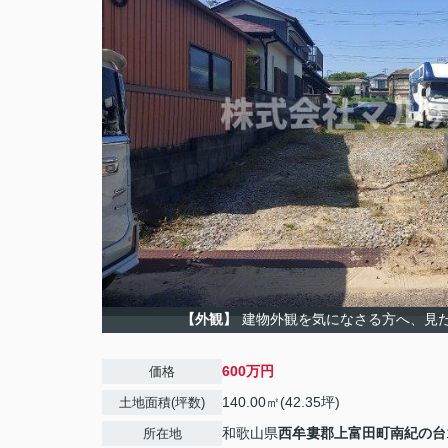
【外観】
建物外観を気になさる方へ、見
600万円
価格
140.00㎡(42.35坪)
土地面積(坪数)
和歌山県
西牟婁郡上富田町
南紀の台
所在地