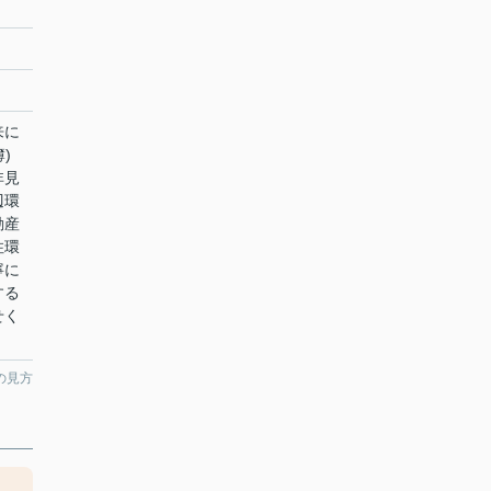
来に
)
非見
辺環
動産
住環
寧に
する
せく
の見方