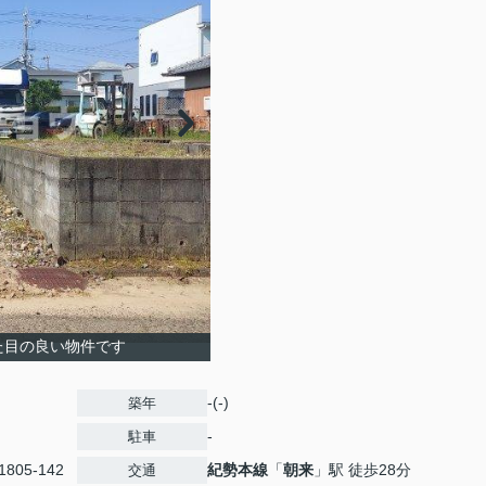
た目の良い物件です
-(-)
築年
-
駐車
1805-142
紀勢本線
「
朝来
」駅 徒歩28分
交通