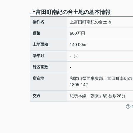
上富田町南紀の台土地の基本情報
物件名
上富田町南紀の台土地
価格
600万円
土地面積
140.00㎡
築年月
-（-）
総区画数
-
所在地
和歌山県
西牟婁郡上富田町
南紀の
1805-142
交通
紀勢本線
「
朝来
」駅 徒歩28分