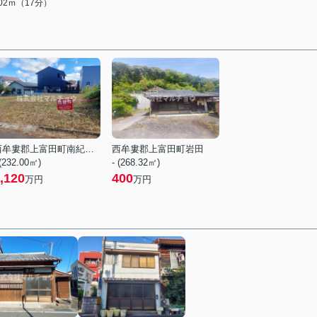
302ｍ（17分）
西牟婁郡上富田町南紀の台
西牟婁郡上富田町岩田
 (232.00㎡)
- (268.32㎡)
,120
400
万円
万円