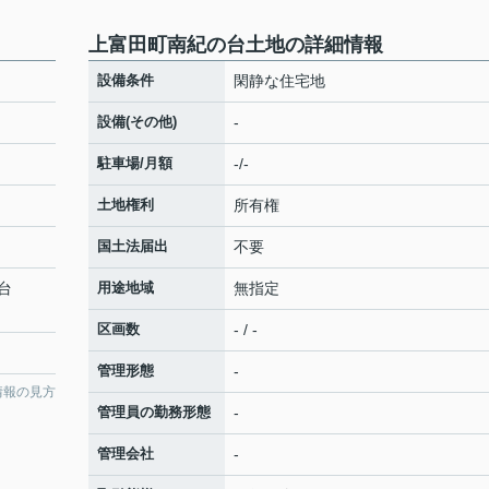
上富田町南紀の台土地の詳細情報
設備条件
閑静な住宅地
設備(その他)
-
駐車場/月額
-/-
土地権利
所有権
国土法届出
不要
台
用途地域
無指定
区画数
- / -
管理形態
-
情報の見方
管理員の勤務形態
-
管理会社
-