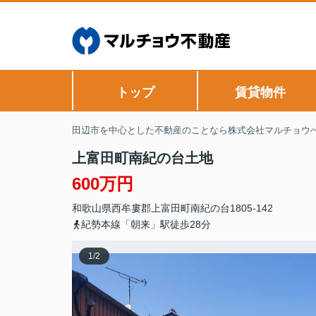
トップ
賃貸物件
田辺市を中心とした不動産のことなら株式会社マルチョウ
上富田町南紀の台土地
600万円
和歌山県
西牟婁郡上富田町
南紀の台
1805-142
紀勢本線「朝来」駅徒歩28分
1
/
2