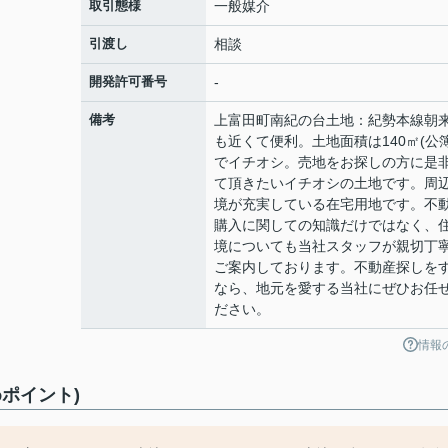
取引態様
一般媒介
引渡し
相談
開発許可番号
-
備考
上富田町南紀の台土地：紀勢本線朝
も近くて便利。土地面積は140㎡(公簿
でイチオシ。売地をお探しの方に是
て頂きたいイチオシの土地です。周
境が充実している在宅用地です。不
購入に関しての知識だけではなく、
境についても当社スタッフが親切丁
ご案内しております。不動産探しを
なら、地元を愛する当社にぜひお任
ださい。
情報
ポイント)