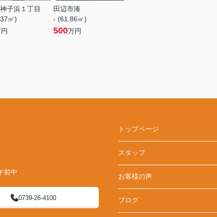
神子浜１丁目
田辺市湊
.37㎡)
- (61.86㎡)
500
万円
万円
トップページ
スタッフ
午前中
お客様の声
0739-26-4100
ブログ