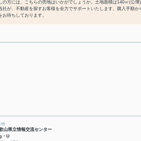
の方には、こちらの売地はいかがでしょうか。土地面積は140㎡(公簿)
当社が、不動産を探すお客様を全力でサポートいたします。購入手順か
をお待ちしております。
の他
歌山県立情報交流センター
ig・U