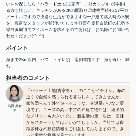
いをお探しなら「バラード土地(古家有）」◎カップルで同棲す
る方も嬉しい、キッチンがある2Kの間取り◎建物面積46.37平方
メートルですので快適な生活ができます◎一戸建て購入時の不安
を、豊富なスタッフが解消いたします◎西牟婁郡白浜町の紀勢本
線白浜周辺でマイホームを求めるのであれば、お気軽にお問い合
わせください(*^_^*)
ポイント
海まで2Km以内
バス
トイレ別
南側道路面す
海が近い
離
れ
担当者のコメント
「バラード土地(古家有）」のここがイチオシ。海の
近くで自然を感じられる暮らしをしてみませんか。
家族団らんで外で遊べるような、交通量が少ない環
髙田 美智
境です。ニーズの高い中古の戸建て物件は、経済的
子
なメリットも大きいです。新生活の第一歩は、当社
からスタートしてはいかがでしょうか。当社では多
種多様な不動産情報をご用意しておりますので、き
っと素敵な物件が見つかります。