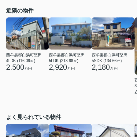
近隣の物件
西牟婁郡白浜町堅田
西牟婁郡白浜町堅田
西牟婁郡白浜町堅田
4LDK (116.06㎡)
5LDK (213.68㎡)
5SDK (134.66㎡)
2,500
2,920
2,180
万円
万円
万円
3
よく見られている物件