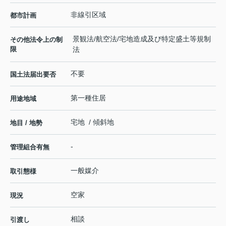
非線引区域
都市計画
景観法/航空法/宅地造成及び特定盛土等規制
その他法令上の制
限
法
不要
国土法届出要否
第一種住居
用途地域
宅地 / 傾斜地
地目 / 地勢
-
管理組合有無
一般媒介
取引態様
空家
現況
相談
引渡し