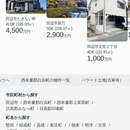
田辺市たきない町
田辺市新万
4LDK (195.00㎡)
5DK (156.07㎡)
3
4,500
万円
2,900
万円
田辺市文里２丁目
4DK (111.91㎡)
1,000
万円
ョウへ
西牟婁郡白浜町の物件一覧
バラード土地(古家有）
市区町村から探す
田辺市
西牟婁郡白浜町
西牟婁郡上富田町
日高郡みなべ町
日高郡印南町
町名から探す
堅田
稲成町
高雄
新庄町
朝来
明洋
文里