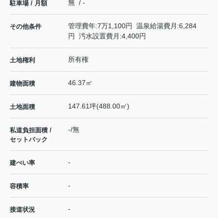
無 / -
駐車場 / 月額
管理費年:7万1,100円 温泉給湯費月:6,284
その他条件
円 汚水設置費月:4,400円
所有権
土地権利
46.37㎡
建物面積
147.61坪(488.00㎡)
土地面積
-/無
私道負担面積 /
セットバック
-
建ぺい率
-
容積率
-
接道状況