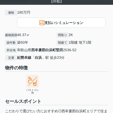
【外観】
180万円
価格
支払いシミュレーション
46.37㎡
2K
建物面積
間取り
築50年
1階建 地下1階
築年数
階建て
和歌山県
西牟婁郡白浜町
堅田
2536-52
所在地
紀勢本線
「
白浜
」駅 徒歩23分
交通
物件の特徴
バストイレ
別
セールスポイント
こだわりで選びたい方におすすめ◎西牟婁郡白浜町エリアで住ま