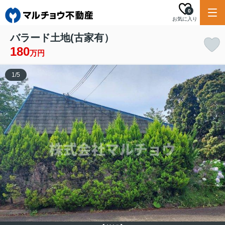
0
お気に入り
バラード土地(古家有）
180
万円
1
/
5