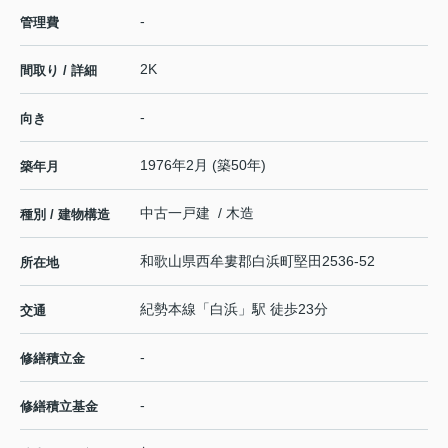
-
管理費
2K
間取り / 詳細
-
向き
1976年2月 (築50年)
築年月
中古一戸建 / 木造
種別 / 建物構造
和歌山県
西牟婁郡白浜町
堅田
2536-52
所在地
紀勢本線
「
白浜
」駅 徒歩23分
交通
-
修繕積立金
-
修繕積立基金