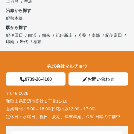
上万呂
生馬
沿線から探す
紀勢本線
駅から探す
紀伊田辺
白浜
朝来
紀伊新庄
芳養
南部
紀伊富田
印南
岩代
稲原
株式会社マルチョウ
0739-26-4100
お問い合わせ
〒646-0028
和歌山県田辺市高雄１丁目11-10
営業時間：
9:00～18:00(日曜のみ12:00～17:00)
定休日：
水曜日、祝日、夏期、年末年始、ＧＷ 日曜の午前中