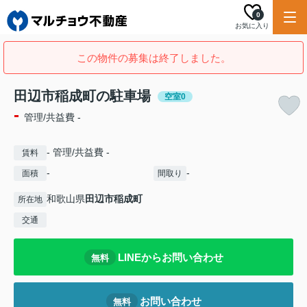
0
お気に入り
この物件の募集は終了しました。
田辺市稲成町の駐車場
空室0
-
管理/共益費 -
- 管理/共益費 -
賃料
-
-
面積
間取り
和歌山県
田辺市
稲成町
所在地
交通
LINEからお問い合わせ
無料
お問い合わせ
無料