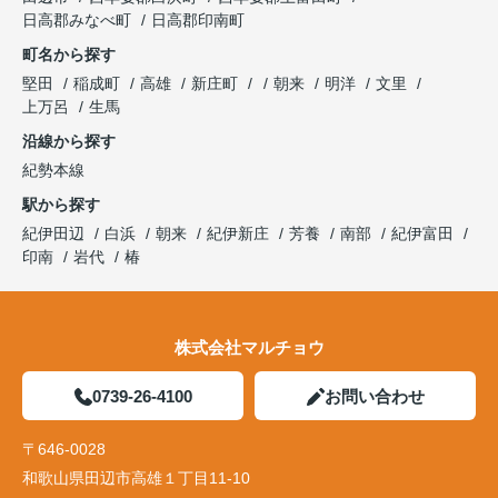
日高郡みなべ町
日高郡印南町
町名から探す
堅田
稲成町
高雄
新庄町
朝来
明洋
文里
上万呂
生馬
沿線から探す
紀勢本線
駅から探す
紀伊田辺
白浜
朝来
紀伊新庄
芳養
南部
紀伊富田
印南
岩代
椿
株式会社マルチョウ
0739-26-4100
お問い合わせ
〒646-0028
和歌山県田辺市高雄１丁目11-10