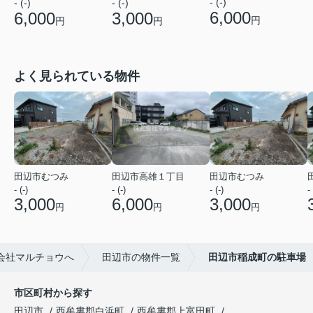
- (-)
- (-)
- (-)
6,000
6,000
3,000
円
円
円
よく見られている物件
田辺市むつみ
田辺市高雄１丁目
田辺市むつみ
- (-)
- (-)
- (-)
- 
3,000
6,000
3,000
円
円
円
会社マルチョウへ
田辺市の物件一覧
田辺市稲成町の駐車場
市区町村から探す
田辺市
西牟婁郡白浜町
西牟婁郡上富田町