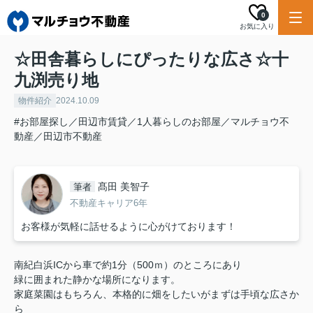
0
お気に入り
☆田舎暮らしにぴったりな広さ☆十
九渕売り地
物件紹介
2024.10.09
#お部屋探し／田辺市賃貸／1人暮らしのお部屋／マルチョウ不
動産／田辺市不動産
髙田 美智子
筆者
不動産キャリア6年
お客様が気軽に話せるように心がけております！
南紀白浜ICから車で約1分（500ｍ）のところにあり
緑に囲まれた静かな場所になります。
家庭菜園はもちろん、本格的に畑をしたいがまずは手頃な広さか
ら