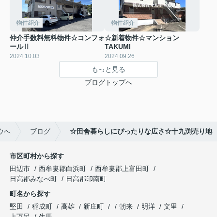
物件紹介
物件紹介
仲介手数料無料物件☆コンフォ
☆新着物件☆マンション
ールⅡ
TAKUMI
2024.10.03
2024.09.26
もっと見る
ブログトップへ
ウへ
ブログ
☆田舎暮らしにぴったりな広さ☆十九渕売り地
市区町村から探す
田辺市
西牟婁郡白浜町
西牟婁郡上富田町
日高郡みなべ町
日高郡印南町
町名から探す
堅田
稲成町
高雄
新庄町
朝来
明洋
文里
上万呂
生馬