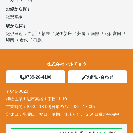
沿線から探す
紀勢本線
駅から探す
紀伊田辺
白浜
朝来
紀伊新庄
芳養
南部
紀伊富田
印南
岩代
稲原
株式会社マルチョウ
0739-26-4100
お問い合わせ
〒646-0028
和歌山県田辺市高雄１丁目11-10
営業時間：
9:00～18:00(日曜のみ12:00～17:00)
定休日：
水曜日、祝日、夏期、年末年始、ＧＷ 日曜の午前中