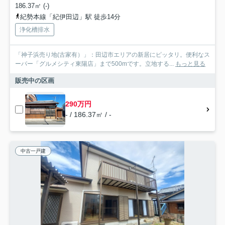
186.37㎡ (-)
紀勢本線「紀伊田辺」駅 徒歩14分
浄化槽排水
「神子浜売り地(古家有）」：田辺市エリアの新居にピッタリ。便利なス
ーパー「グルメシティ東陽店」まで500mです。立地する...
もっと見る
販売中の区画
290万円
- / 186.37㎡ / -
中古一戸建