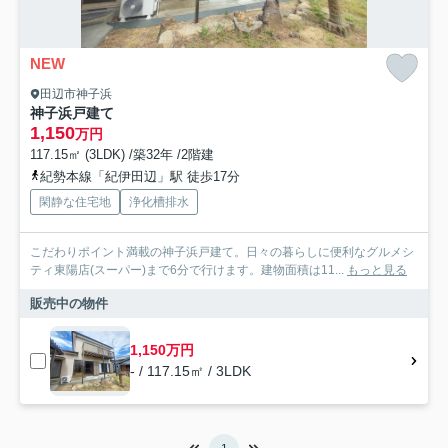
NEW
田辺市神子浜
神子浜戸建て
1,150
万円
117.15㎡ (3LDK) /築32年 /2階建
紀勢本線「紀伊田辺」駅 徒歩17分
閑静な住宅地
浄化槽排水
こだわりポイント満載の神子浜戸建て。日々の暮らしに便利なグルメシ
ティ東陽店(スーパー)まで6分で行けます。建物面積は11...
もっと見る
販売中の物件
1,150万円
- / 117.15㎡ / 3LDK