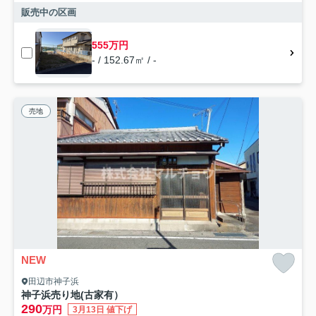
販売中の区画
555万円
- / 152.67㎡ / -
売地
NEW
田辺市神子浜
神子浜売り地(古家有）
290
万円
3月13日 値下げ