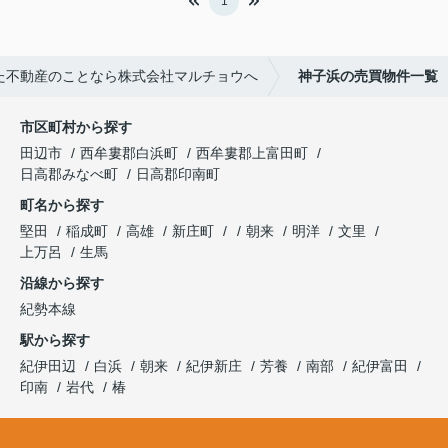
1
た不動産のことなら株式会社マルチョウへ
神子浜の売買物件一覧
市区町村から探す
田辺市
西牟婁郡白浜町
西牟婁郡上富田町
日高郡みなべ町
日高郡印南町
町名から探す
堅田
稲成町
高雄
新庄町
朝来
明洋
文里
上万呂
生馬
沿線から探す
紀勢本線
駅から探す
紀伊田辺
白浜
朝来
紀伊新庄
芳養
南部
紀伊富田
印南
岩代
椿