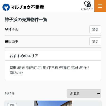
0
お気に入り
神子浜の売買物件一覧
神子浜
変更
販売中
変更
おすすめのエリア
堅田
/
朝来
/
新庄町
/
/
生馬
/
下三栖
/
芳養町
/
高雄
/
明洋
/
南紀の台
3
棟
3
件
売地