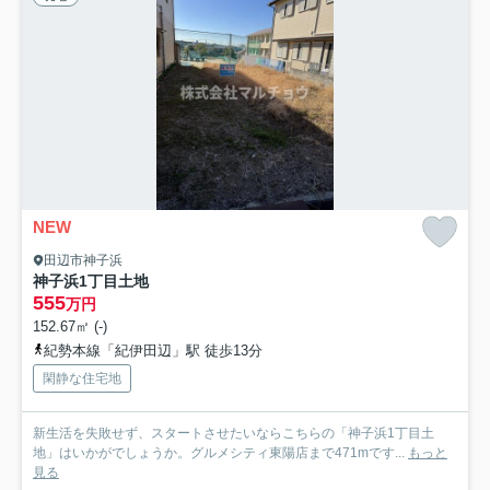
NEW
田辺市神子浜
神子浜1丁目土地
555
万円
152.67㎡ (-)
紀勢本線「紀伊田辺」駅 徒歩13分
閑静な住宅地
新生活を失敗せず、スタートさせたいならこちらの「神子浜1丁目土
地」はいかがでしょうか。グルメシティ東陽店まで471mです...
もっと
見る