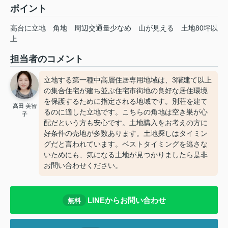
ポイント
高台に立地
角地
周辺交通量少なめ
山が見える
土地80坪以
上
担当者のコメント
立地する第一種中高層住居専用地域は、3階建て以上
の集合住宅が建ち並ぶ住宅市街地の良好な居住環境
を保護するために指定される地域です。別荘を建て
髙田 美智
るのに適した立地です。こちらの角地は空き巣が心
子
配だという方も安心です。土地購入をお考えの方に
好条件の売地が多数あります。土地探しはタイミン
グだと言われています。ベストタイミングを逃さな
いためにも、気になる土地が見つかりましたら是非
お問い合わせください。
LINEからお問い合わせ
無料