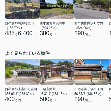
西牟婁郡白浜町才野
西牟婁郡白浜町堅田
西牟婁郡白浜町中
- (524.00㎡)
- (133.79㎡)
- (304.23㎡)
-
290
485
6,400
380
万円
万
円
万円
よく見られている物件
西牟婁郡上富田町岩田
田辺市鮎川
田辺市神子浜１丁目
366.93坪 (268.32㎡)
46.32坪 (153.15㎡)
1
56.37坪 (186.37㎡)
400
500
290
万円
万円
万円