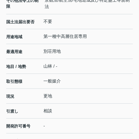
景観法/航空法/宅地造成及び特定盛土等規制
その他法令上の制
限
法
不要
国土法届出要否
第一種中高層住居専用
用途地域
別荘用地
最適用途
山林 / -
地目 / 地勢
一般媒介
取引態様
更地
現況
相談
引渡し
-
開発許可番号