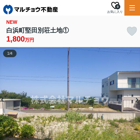
0
お気に入り
NEW
白浜町堅田別荘土地①
1,800
万円
1
/
4