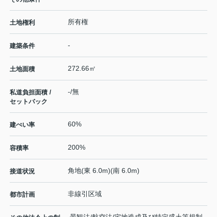
所有権
土地権利
-
建築条件
272.66㎡
土地面積
-/無
私道負担面積 /
セットバック
60%
建ぺい率
200%
容積率
角地(東 6.0m)(南 6.0m)
接道状況
非線引区域
都市計画