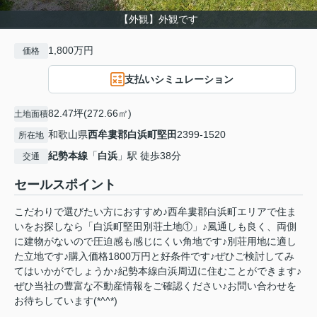
【外観】外観です
1,800万円
価格
支払いシミュレーション
82.47坪(272.66㎡)
土地面積
和歌山県
西牟婁郡白浜町
堅田
2399-1520
所在地
紀勢本線
「
白浜
」駅 徒歩38分
交通
セールスポイント
こだわりで選びたい方におすすめ♪西牟婁郡白浜町エリアで住ま
いをお探しなら「白浜町堅田別荘土地①」♪風通しも良く、両側
に建物がないので圧迫感も感じにくい角地です♪別荘用地に適し
た立地です♪購入価格1800万円と好条件です♪ぜひご検討してみ
てはいかがでしょうか♪紀勢本線白浜周辺に住むことができます♪
ぜひ当社の豊富な不動産情報をご確認ください♪お問い合わせを
お待ちしています(*^^*)