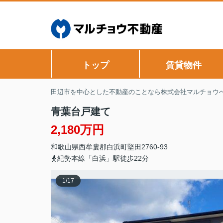
トップ
賃貸物件
田辺市を中心とした不動産のことなら株式会社マルチョウ
青葉台戸建て
2,180万円
和歌山県
西牟婁郡白浜町
堅田
2760-93
紀勢本線「白浜」駅徒歩22分
1
/
17