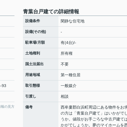
青葉台戸建ての詳細情報
設備条件
閑静な住宅地
設備(その他)
-
駐車場/月額
有(4台)/-
土地権利
所有権
国土法届出
不要
用途地域
第一種住居
-93
取引態様
一般媒介
引渡し
相談
情報の見方
備考
西牟婁郡白浜町周辺にある物件をお
の方は「青葉台戸建て」はいかがで
うか。値段がお手ごろな中古戸建て
かがでしょうか。夢のマイホームを