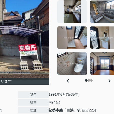
ています
1991年6月(築35年)
築年
有(4台)
駐車
93
紀勢本線
「
白浜
」駅 徒歩22分
交通