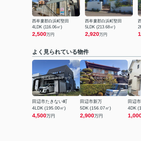
西牟婁郡白浜町堅田
西牟婁郡白浜町堅田
4LDK (116.06㎡)
5LDK (213.68㎡)
2
2,500
2,920
1
万円
万円
よく見られている物件
田辺市たきない町
田辺市新万
田辺市
4LDK (195.00㎡)
5DK (156.07㎡)
4DK (
4,500
2,900
1,00
万円
万円