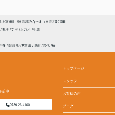
郡上富田町
日高郡みなべ町
日高郡印南町
来
明洋
文里
上万呂
生馬
芳養
南部
紀伊富田
印南
岩代
椿
トップページ
スタッフ
午前中
お客様の声
0739-26-4100
ブログ