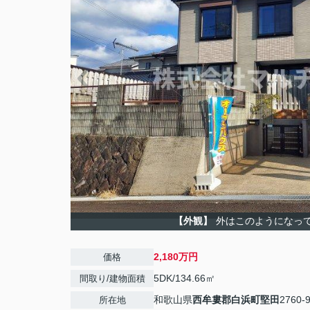
【外観】
外はこのようになっ
2,180万円
価格
5DK/134.66㎡
間取り/建物面積
和歌山県
西牟婁郡白浜町
堅田
2760-
所在地