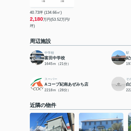
40.73坪 (134.66㎡)
2,180
万円(53.52万円/
坪)
周辺施設
中学校
駅
富田中学校
紀
1645ｍ（21分）
1
スーパー
そ
Aコープ紀南あぜみち店
白
2218ｍ（28分）
2
近隣の物件