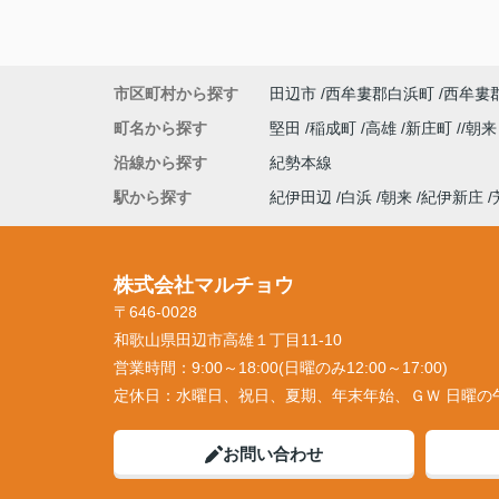
市区町村から探す
田辺市
西牟婁郡白浜町
西牟婁
町名から探す
堅田
稲成町
高雄
新庄町
朝
沿線から探す
紀勢本線
駅から探す
紀伊田辺
白浜
朝来
紀伊新庄
株式会社マルチョウ
〒646-0028
和歌山県田辺市高雄１丁目11-10
営業時間：
9:00～18:00(日曜のみ12:00～17:00)
定休日：
水曜日、祝日、夏期、年末年始、ＧＷ 日曜の
お問い合わせ