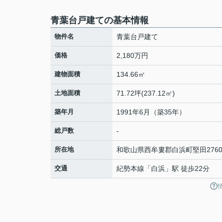
青葉台戸建ての基本情報
物件名
青葉台戸建て
価格
2,180万円
建物面積
134.66㎡
土地面積
71.72坪(237.12㎡)
築年月
1991年6月（築35年）
総戸数
-
所在地
和歌山県
西牟婁郡白浜町
堅田
2760
交通
紀勢本線
「
白浜
」駅 徒歩22分