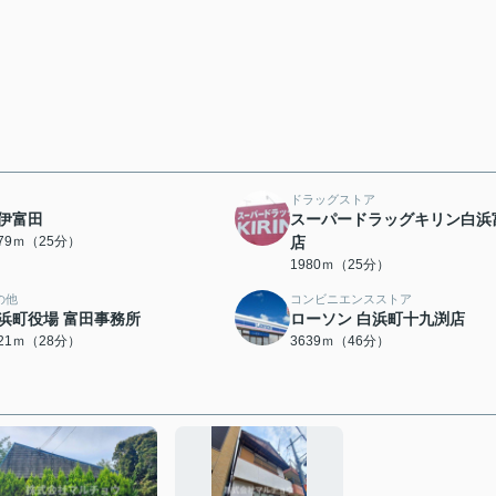
ドラッグストア
伊富田
スーパードラッグキリン白浜
979ｍ（25分）
店
1980ｍ（25分）
の他
コンビニエンスストア
浜町役場 富田事務所
ローソン 白浜町十九渕店
221ｍ（28分）
3639ｍ（46分）